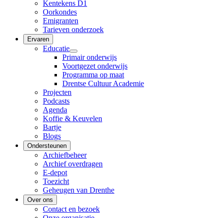
Kentekens D1
Oorkondes
Emigranten
Tarieven onderzoek
Ervaren
Educatie
Primair onderwijs
Voortgezet onderwijs
Programma op maat
Drentse Cultuur Academie
Projecten
Podcasts
Agenda
Koffie & Keuvelen
Bartje
Blogs
Ondersteunen
Archiefbeheer
Archief overdragen
E-depot
Toezicht
Geheugen van Drenthe
Over ons
Contact en bezoek
Onze organisatie