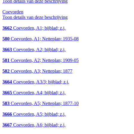
Toon details van deze beschrijving
Coevorden
Toon details van deze beschrijving
3662
Coevorden, A1; bijblad; z.j.
580
Coevorden, A1; Netteplan; 1935-08
3663
Coevorden, A2; bijblad; z.j.
581
Coevorden, A2; Netteplan; 1909-05
582
Coevorden, A3; Netteplan; 1877
3664
Coevorden, A3/3; bijblad; z.j.
3665
Coevorden, A4; bijblad; z.j.
583
Coevorden, A5; Netteplan; 1877-10
3666
Coevorden, A5; bijblad; z.j.
3667
Coevorden, A6; bijblad; z.j.