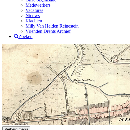
Medewerkers
Vacatures
Nieuws
Klachten
Milly Van Heiden Reinestein
Vrienden Drents Archief
Zoeken
Drents Archief
Verberg menu