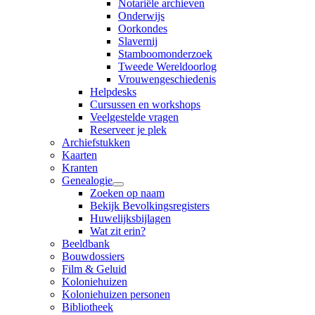
Notariële archieven
Onderwijs
Oorkondes
Slavernij
Stamboomonderzoek
Tweede Wereldoorlog
Vrouwengeschiedenis
Helpdesks
Cursussen en workshops
Veelgestelde vragen
Reserveer je plek
Archiefstukken
Kaarten
Kranten
Genealogie
Zoeken op naam
Bekijk Bevolkingsregisters
Huwelijksbijlagen
Wat zit erin?
Beeldbank
Bouwdossiers
Film & Geluid
Koloniehuizen
Koloniehuizen personen
Bibliotheek