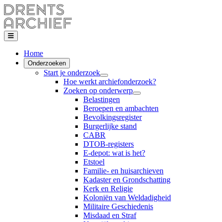
Home
Onderzoeken
Start je onderzoek
Hoe werkt archiefonderzoek?
Zoeken op onderwerp
Belastingen
Beroepen en ambachten
Bevolkingsregister
Burgerlijke stand
CABR
DTOB-registers
E-depot: wat is het?
Etstoel
Familie- en huisarchieven
Kadaster en Grondschatting
Kerk en Religie
Koloniën van Weldadigheid
Militaire Geschiedenis
Misdaad en Straf