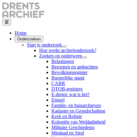
Home
Onderzoeken
Start je onderzoek
Hoe werkt archiefonderzoek?
Zoeken op onderwerp
Belastingen
Beroepen en ambachten
Bevolkingsregister
Burgerlijke stand
CABR
DTOB-registers
E-depot: wat is het?
Etstoel
Familie- en huisarchieven
Kadaster en Grondschatting
Kerk en Religie
Koloniën van Weldadigheid
Militaire Geschiedenis
Misdaad en Straf