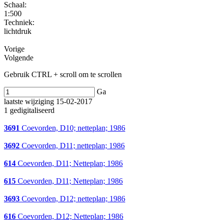
Schaal
:
1:500
Techniek:
lichtdruk
Vorige
Volgende
Gebruik CTRL + scroll om te scrollen
Ga
laatste wijziging 15-02-2017
1 gedigitaliseerd
3691
Coevorden, D10; netteplan; 1986
3692
Coevorden, D11; netteplan; 1986
614
Coevorden, D11; Netteplan; 1986
615
Coevorden, D11; Netteplan; 1986
3693
Coevorden, D12; netteplan; 1986
616
Coevorden, D12; Netteplan; 1986