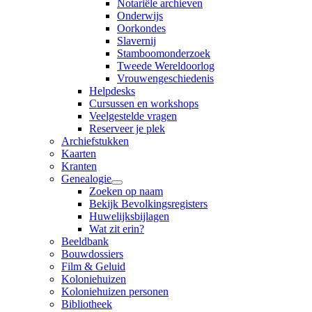
Notariële archieven
Onderwijs
Oorkondes
Slavernij
Stamboomonderzoek
Tweede Wereldoorlog
Vrouwengeschiedenis
Helpdesks
Cursussen en workshops
Veelgestelde vragen
Reserveer je plek
Archiefstukken
Kaarten
Kranten
Genealogie
Zoeken op naam
Bekijk Bevolkingsregisters
Huwelijksbijlagen
Wat zit erin?
Beeldbank
Bouwdossiers
Film & Geluid
Koloniehuizen
Koloniehuizen personen
Bibliotheek