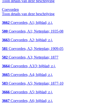
Toon details van deze beschrijving
Coevorden
Toon details van deze beschrijving
3662
Coevorden, A1; bijblad; z.j.
580
Coevorden, A1; Netteplan; 1935-08
3663
Coevorden, A2; bijblad; z.j.
581
Coevorden, A2; Netteplan; 1909-05
582
Coevorden, A3; Netteplan; 1877
3664
Coevorden, A3/3; bijblad; z.j.
3665
Coevorden, A4; bijblad; z.j.
583
Coevorden, A5; Netteplan; 1877-10
3666
Coevorden, A5; bijblad; z.j.
3667
Coevorden, A6; bijblad; z.j.