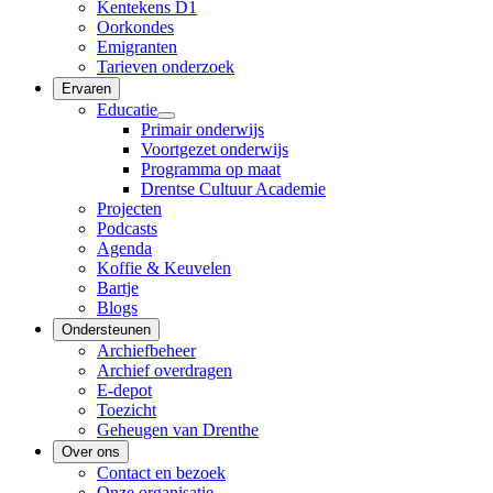
Kentekens D1
Oorkondes
Emigranten
Tarieven onderzoek
Ervaren
Educatie
Primair onderwijs
Voortgezet onderwijs
Programma op maat
Drentse Cultuur Academie
Projecten
Podcasts
Agenda
Koffie & Keuvelen
Bartje
Blogs
Ondersteunen
Archiefbeheer
Archief overdragen
E-depot
Toezicht
Geheugen van Drenthe
Over ons
Contact en bezoek
Onze organisatie