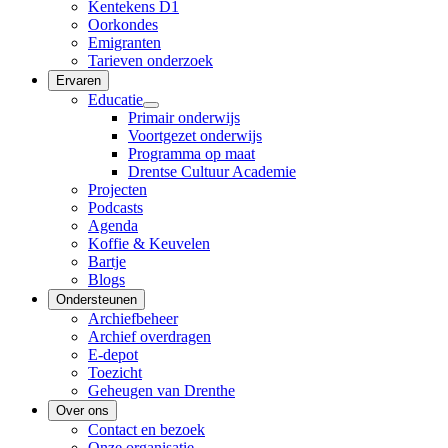
Kentekens D1
Oorkondes
Emigranten
Tarieven onderzoek
Ervaren
Educatie
Primair onderwijs
Voortgezet onderwijs
Programma op maat
Drentse Cultuur Academie
Projecten
Podcasts
Agenda
Koffie & Keuvelen
Bartje
Blogs
Ondersteunen
Archiefbeheer
Archief overdragen
E-depot
Toezicht
Geheugen van Drenthe
Over ons
Contact en bezoek
Onze organisatie