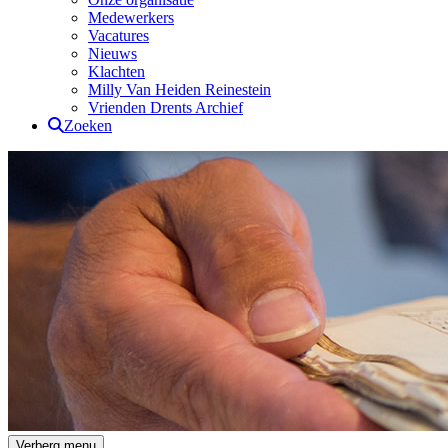
Medewerkers
Vacatures
Nieuws
Klachten
Milly Van Heiden Reinestein
Vrienden Drents Archief
Zoeken
Drents Archief
Verberg menu