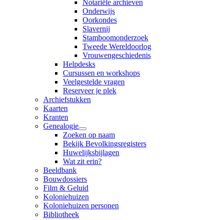
Notariële archieven
Onderwijs
Oorkondes
Slavernij
Stamboomonderzoek
Tweede Wereldoorlog
Vrouwengeschiedenis
Helpdesks
Cursussen en workshops
Veelgestelde vragen
Reserveer je plek
Archiefstukken
Kaarten
Kranten
Genealogie
Zoeken op naam
Bekijk Bevolkingsregisters
Huwelijksbijlagen
Wat zit erin?
Beeldbank
Bouwdossiers
Film & Geluid
Koloniehuizen
Koloniehuizen personen
Bibliotheek