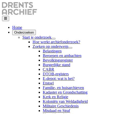
Home
Onderzoeken
Start je onderzoek
Hoe werkt archiefonderzoek?
Zoeken op onderwerp
Belastingen
Beroepen en ambachten
Bevolkingsregister
Burgerlijke stand
CABR
DTOB-registers
E-depot: wat is het?
Etstoel
Familie- en huisarchieven
Kadaster en Grondschatting
Kerk en Religie
Koloniën van Weldadigheid
Militaire Geschiedenis
Misdaad en Straf