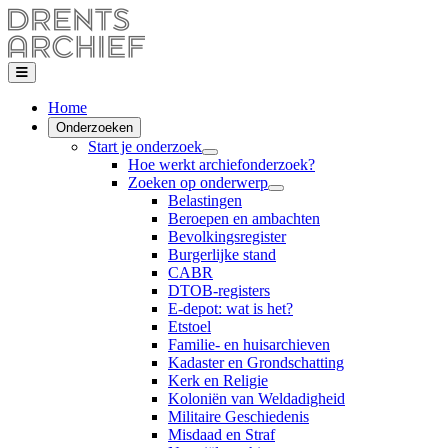
Home
Onderzoeken
Start je onderzoek
Hoe werkt archiefonderzoek?
Zoeken op onderwerp
Belastingen
Beroepen en ambachten
Bevolkingsregister
Burgerlijke stand
CABR
DTOB-registers
E-depot: wat is het?
Etstoel
Familie- en huisarchieven
Kadaster en Grondschatting
Kerk en Religie
Koloniën van Weldadigheid
Militaire Geschiedenis
Misdaad en Straf