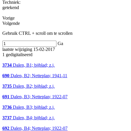
Techniek:
getekend
Vorige
Volgende
Gebruik CTRL + scroll om te scrollen
Ga
laatste wijziging 15-02-2017
1 gedigitaliseerd
3734
Dalen, B1; bijblad; z.j.
690
Dalen, B2; Netteplan; 1941-11
3735
Dalen, B2; bijblad; z.j.
691
Dalen, B3; Netteplan; 1922-07
3736
Dalen, B3; bijblad; z.j.
3737
Dalen, B4; bijblad; z.j.
692
Dalen, B4; Netteplan; 1922-07