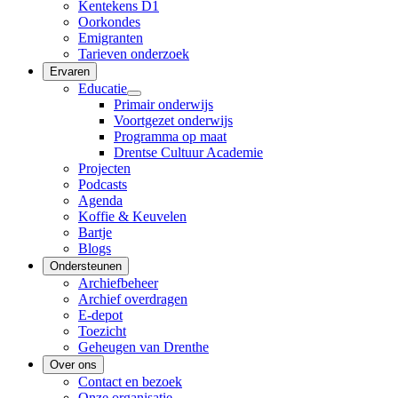
Kentekens D1
Oorkondes
Emigranten
Tarieven onderzoek
Ervaren
Educatie
Primair onderwijs
Voortgezet onderwijs
Programma op maat
Drentse Cultuur Academie
Projecten
Podcasts
Agenda
Koffie & Keuvelen
Bartje
Blogs
Ondersteunen
Archiefbeheer
Archief overdragen
E-depot
Toezicht
Geheugen van Drenthe
Over ons
Contact en bezoek
Onze organisatie