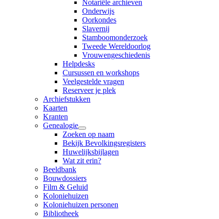
Notariële archieven
Onderwijs
Oorkondes
Slavernij
Stamboomonderzoek
Tweede Wereldoorlog
Vrouwengeschiedenis
Helpdesks
Cursussen en workshops
Veelgestelde vragen
Reserveer je plek
Archiefstukken
Kaarten
Kranten
Genealogie
Zoeken op naam
Bekijk Bevolkingsregisters
Huwelijksbijlagen
Wat zit erin?
Beeldbank
Bouwdossiers
Film & Geluid
Koloniehuizen
Koloniehuizen personen
Bibliotheek