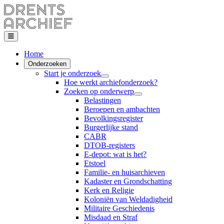
Home
Onderzoeken
Start je onderzoek
Hoe werkt archiefonderzoek?
Zoeken op onderwerp
Belastingen
Beroepen en ambachten
Bevolkingsregister
Burgerlijke stand
CABR
DTOB-registers
E-depot: wat is het?
Etstoel
Familie- en huisarchieven
Kadaster en Grondschatting
Kerk en Religie
Koloniën van Weldadigheid
Militaire Geschiedenis
Misdaad en Straf