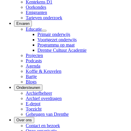
Kentekens D1
Oorkondes
Emigranten
Tarieven onderzoek
Ervaren
Educatie
Primair onderwijs
Voortgezet onderwijs
Programma op maat
Drentse Cultuur Academie
Projecten
Podcasts
Agenda
Koffie & Keuvelen
Bartje
Blogs
Ondersteunen
Archiefbeheer
Archief overdragen
E-depot
Toezicht
Geheugen van Drenthe
Over ons
Contact en bezoek
Onze organisatie