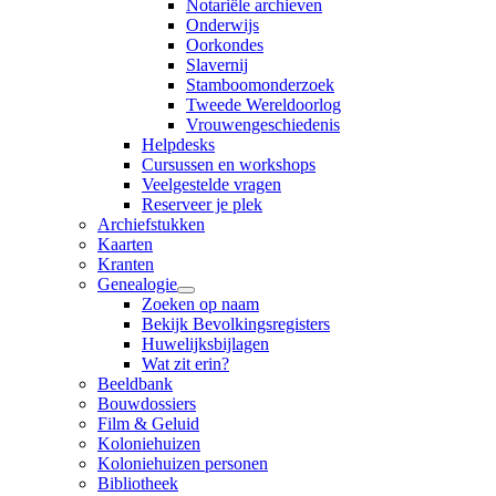
Notariële archieven
Onderwijs
Oorkondes
Slavernij
Stamboomonderzoek
Tweede Wereldoorlog
Vrouwengeschiedenis
Helpdesks
Cursussen en workshops
Veelgestelde vragen
Reserveer je plek
Archiefstukken
Kaarten
Kranten
Genealogie
Zoeken op naam
Bekijk Bevolkingsregisters
Huwelijksbijlagen
Wat zit erin?
Beeldbank
Bouwdossiers
Film & Geluid
Koloniehuizen
Koloniehuizen personen
Bibliotheek