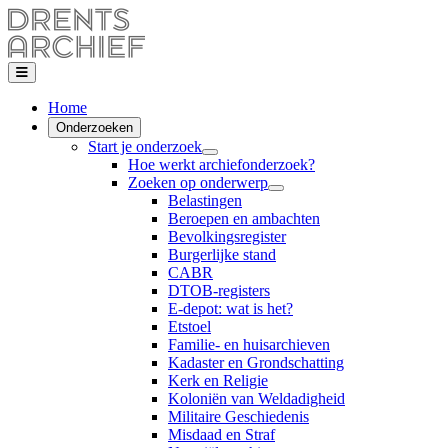
Home
Onderzoeken
Start je onderzoek
Hoe werkt archiefonderzoek?
Zoeken op onderwerp
Belastingen
Beroepen en ambachten
Bevolkingsregister
Burgerlijke stand
CABR
DTOB-registers
E-depot: wat is het?
Etstoel
Familie- en huisarchieven
Kadaster en Grondschatting
Kerk en Religie
Koloniën van Weldadigheid
Militaire Geschiedenis
Misdaad en Straf