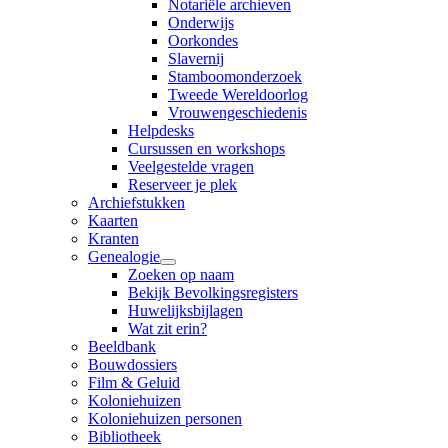
Notariële archieven
Onderwijs
Oorkondes
Slavernij
Stamboomonderzoek
Tweede Wereldoorlog
Vrouwengeschiedenis
Helpdesks
Cursussen en workshops
Veelgestelde vragen
Reserveer je plek
Archiefstukken
Kaarten
Kranten
Genealogie
Zoeken op naam
Bekijk Bevolkingsregisters
Huwelijksbijlagen
Wat zit erin?
Beeldbank
Bouwdossiers
Film & Geluid
Koloniehuizen
Koloniehuizen personen
Bibliotheek