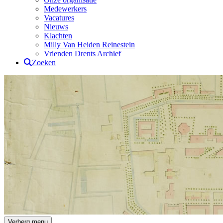
Medewerkers
Vacatures
Nieuws
Klachten
Milly Van Heiden Reinestein
Vrienden Drents Archief
Zoeken
Drents Archief
Verberg menu