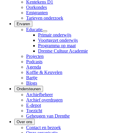
Kentekens D1
Oorkondes
Emigranten
Tarieven onderzoek
Ervaren
Educatie
Primair onderwijs
Voortgezet onderwijs
Programma op maat
Drentse Cultuur Academie
Projecten
Podcasts
Agenda
Koffie & Keuvelen
Bartje
Blogs
Ondersteunen
Archiefbeheer
Archief overdragen
E-depot
Toezicht
Geheugen van Drenthe
Over ons
Contact en bezoek
Onze organisatie