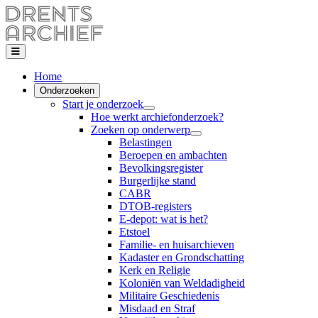
Home
Onderzoeken
Start je onderzoek
Hoe werkt archiefonderzoek?
Zoeken op onderwerp
Belastingen
Beroepen en ambachten
Bevolkingsregister
Burgerlijke stand
CABR
DTOB-registers
E-depot: wat is het?
Etstoel
Familie- en huisarchieven
Kadaster en Grondschatting
Kerk en Religie
Koloniën van Weldadigheid
Militaire Geschiedenis
Misdaad en Straf