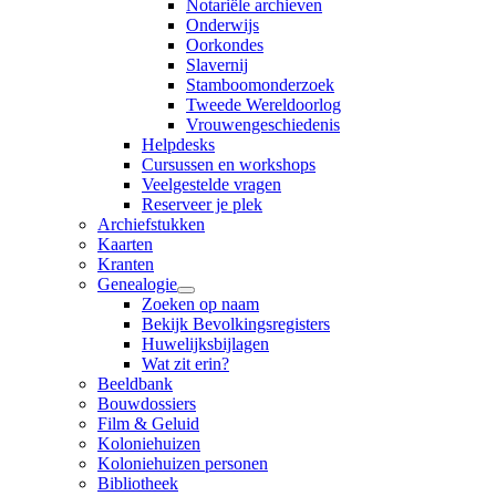
Notariële archieven
Onderwijs
Oorkondes
Slavernij
Stamboomonderzoek
Tweede Wereldoorlog
Vrouwengeschiedenis
Helpdesks
Cursussen en workshops
Veelgestelde vragen
Reserveer je plek
Archiefstukken
Kaarten
Kranten
Genealogie
Zoeken op naam
Bekijk Bevolkingsregisters
Huwelijksbijlagen
Wat zit erin?
Beeldbank
Bouwdossiers
Film & Geluid
Koloniehuizen
Koloniehuizen personen
Bibliotheek