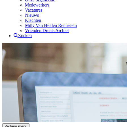
Medewerkers
Vacatures
Nieuws
Klachten
Milly Van Heiden Reinestein
Vrienden Drents Archief
Zoeken
Drents Archief
Verberg menu