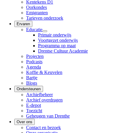
Kentekens D1
Oorkondes
Emigranten
Tarieven onderzoek
Ervaren
Educatie
Primair onderwijs
Voortgezet onderwijs
Programma op maat
Drentse Cultuur Academie
Projecten
Podcasts
Agenda
Koffie & Keuvelen
Bartje
Blogs
Ondersteunen
Archiefbeheer
Archief overdragen
E-depot
Toezicht
Geheugen van Drenthe
Over ons
Contact en bezoek
Onze organisatie