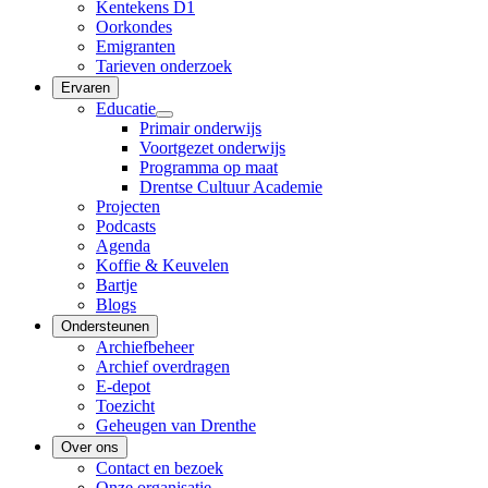
Kentekens D1
Oorkondes
Emigranten
Tarieven onderzoek
Ervaren
Educatie
Primair onderwijs
Voortgezet onderwijs
Programma op maat
Drentse Cultuur Academie
Projecten
Podcasts
Agenda
Koffie & Keuvelen
Bartje
Blogs
Ondersteunen
Archiefbeheer
Archief overdragen
E-depot
Toezicht
Geheugen van Drenthe
Over ons
Contact en bezoek
Onze organisatie