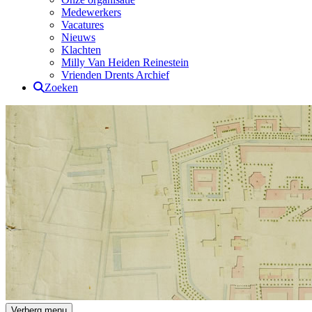
Medewerkers
Vacatures
Nieuws
Klachten
Milly Van Heiden Reinestein
Vrienden Drents Archief
Zoeken
Drents Archief
Verberg menu