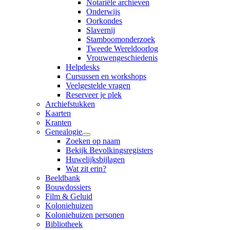
Notariële archieven
Onderwijs
Oorkondes
Slavernij
Stamboomonderzoek
Tweede Wereldoorlog
Vrouwengeschiedenis
Helpdesks
Cursussen en workshops
Veelgestelde vragen
Reserveer je plek
Archiefstukken
Kaarten
Kranten
Genealogie
Zoeken op naam
Bekijk Bevolkingsregisters
Huwelijksbijlagen
Wat zit erin?
Beeldbank
Bouwdossiers
Film & Geluid
Koloniehuizen
Koloniehuizen personen
Bibliotheek