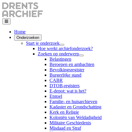
Home
Onderzoeken
Start je onderzoek
Hoe werkt archiefonderzoek?
Zoeken op onderwerp
Belastingen
Beroepen en ambachten
Bevolkingsregister
Burgerlijke stand
CABR
DTOB-registers
E-depot: wat is het?
Etstoel
Familie- en huisarchieven
Kadaster en Grondschatting
Kerk en Religie
Koloniën van Weldadigheid
Militaire Geschiedenis
Misdaad en Straf