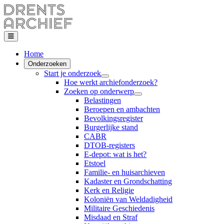
Home
Onderzoeken
Start je onderzoek
Hoe werkt archiefonderzoek?
Zoeken op onderwerp
Belastingen
Beroepen en ambachten
Bevolkingsregister
Burgerlijke stand
CABR
DTOB-registers
E-depot: wat is het?
Etstoel
Familie- en huisarchieven
Kadaster en Grondschatting
Kerk en Religie
Koloniën van Weldadigheid
Militaire Geschiedenis
Misdaad en Straf