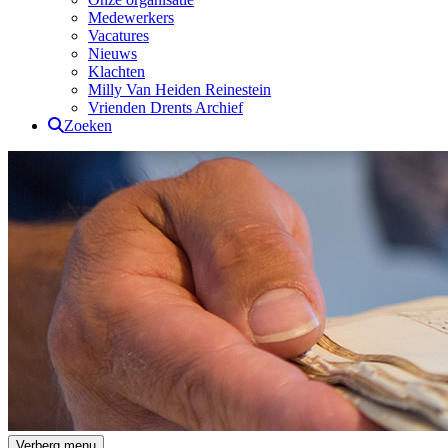
Medewerkers
Vacatures
Nieuws
Klachten
Milly Van Heiden Reinestein
Vrienden Drents Archief
Zoeken
Drents Archief
Verberg menu