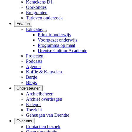
Kentekens D1
Oorkondes
Emigranten
Tarieven onderzoek
Ervaren
Educatie
Primair onderwijs
Voortgezet onderwijs
Programma op maat
Drentse Cultuur Academie
Projecten
Podcasts
Agenda
Koffie & Keuvelen
Bartje
Blogs
Ondersteunen
Archiefbeheer
Archief overdragen
E-depot
Toezicht
Geheugen van Drenthe
Over ons
Contact en bezoek
Onze organisatie