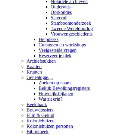
Notariële archieven
Onderwijs
Oorkondes
Slavernij
Stamboomonderzoek
Tweede Wereldoorlog
Vrouwengeschiedenis
Helpdesks
Cursussen en workshops
Veelgestelde vragen
Reserveer je plek
Archiefstukken
Kaarten
Kranten
Genealogie
Zoeken op naam
Bekijk Bevolkingsregisters
Huwelijksbijlagen
Wat zit erin?
Beeldbank
Bouwdossiers
Film & Geluid
Koloniehuizen
Koloniehuizen personen
Bibliotheek