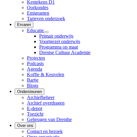
Kentekens D1
Oorkondes
Emigranten
Tarieven onderzoek
Ervaren
Educatie
Primair onderwijs
Voortgezet onderwijs
Programma op maat
Drentse Cultuur Academie
Projecten
Podcasts
Agenda
Koffie & Keuvelen
Bartje
Blogs
Ondersteunen
Archiefbeheer
Archief overdragen
E-depot
Toezicht
Geheugen van Drenthe
Over ons
Contact en bezoek
Onze organisatie