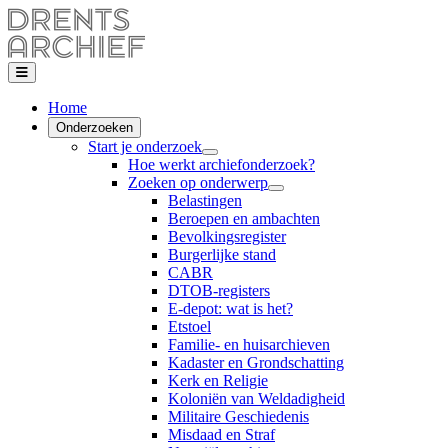
Home
Onderzoeken
Start je onderzoek
Hoe werkt archiefonderzoek?
Zoeken op onderwerp
Belastingen
Beroepen en ambachten
Bevolkingsregister
Burgerlijke stand
CABR
DTOB-registers
E-depot: wat is het?
Etstoel
Familie- en huisarchieven
Kadaster en Grondschatting
Kerk en Religie
Koloniën van Weldadigheid
Militaire Geschiedenis
Misdaad en Straf