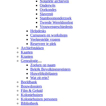
Notariële archieven
Onderwijs
Oorkondes
Slavernij
Stamboomonderzoek
Tweede Wereldoorlog
Vrouwengeschiedenis
Helpdesks
Cursussen en workshops
Veelgestelde vragen
Reserveer je plek
Archiefstukken
Kaarten
Kranten
Genealogie
Zoeken op naam
Bekijk Bevolkingsregisters
Huwelijksbijlagen
Wat zit erin?
Beeldbank
Bouwdossiers
Film & Geluid
Koloniehuizen
Koloniehuizen personen
Bibliotheek