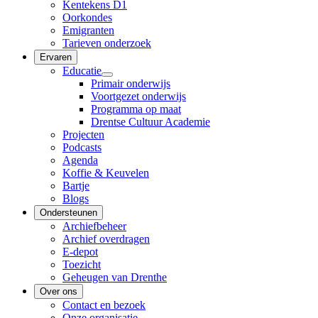
Kentekens D1
Oorkondes
Emigranten
Tarieven onderzoek
Ervaren
Educatie
Primair onderwijs
Voortgezet onderwijs
Programma op maat
Drentse Cultuur Academie
Projecten
Podcasts
Agenda
Koffie & Keuvelen
Bartje
Blogs
Ondersteunen
Archiefbeheer
Archief overdragen
E-depot
Toezicht
Geheugen van Drenthe
Over ons
Contact en bezoek
Onze organisatie