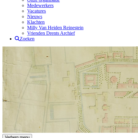
Medewerkers
Vacatures
Nieuws
Klachten
Milly Van Heiden Reinestein
Vrienden Drents Archief
Zoeken
Drents Archief
Verberg menu