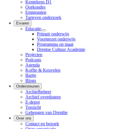
Kentekens D1
Oorkondes
Emigranten
Tarieven onderzoek
Ervaren
Educatie
Primair onderwijs
Voortgezet onderwijs
Programma op maat
Drentse Cultuur Academie
Projecten
Podcasts
Agenda
Koffie & Keuvelen
Bartje
Blogs
Ondersteunen
Archiefbeheer
Archief overdragen
E-depot
Toezicht
Geheugen van Drenthe
Over ons
Contact en bezoek
Onze organisatie