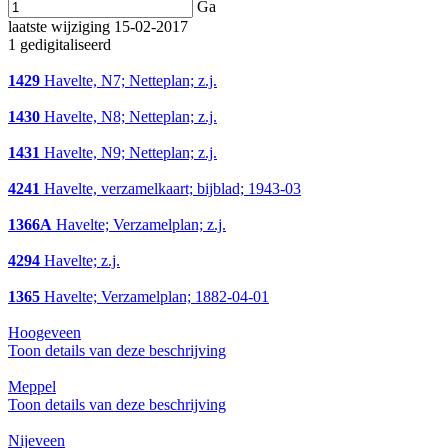
Ga
laatste wijziging 15-02-2017
1 gedigitaliseerd
1429
Havelte, N7; Netteplan; z.j.
1430
Havelte, N8; Netteplan; z.j.
1431
Havelte, N9; Netteplan; z.j.
4241
Havelte, verzamelkaart; bijblad; 1943-03
1366A
Havelte; Verzamelplan; z.j.
4294
Havelte; z.j.
1365
Havelte; Verzamelplan; 1882-04-01
Hoogeveen
Toon details van deze beschrijving
Meppel
Toon details van deze beschrijving
Nijeveen