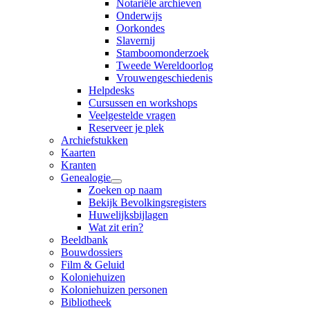
Notariële archieven
Onderwijs
Oorkondes
Slavernij
Stamboomonderzoek
Tweede Wereldoorlog
Vrouwengeschiedenis
Helpdesks
Cursussen en workshops
Veelgestelde vragen
Reserveer je plek
Archiefstukken
Kaarten
Kranten
Genealogie
Zoeken op naam
Bekijk Bevolkingsregisters
Huwelijksbijlagen
Wat zit erin?
Beeldbank
Bouwdossiers
Film & Geluid
Koloniehuizen
Koloniehuizen personen
Bibliotheek