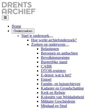
Home
Onderzoeken
Start je onderzoek
Hoe werkt archiefonderzoek?
Zoeken op onderwerp
Belastingen
Beroepen en ambachten
Bevolkingsregister
Burgerlijke stand
CABR
DTOB-registers
E-depot: wat is het?
Etstoel
Familie- en huisarchieven
Kadaster en Grondschatting
Kerk en Religie
Koloniën van Weldadigheid
Militaire Geschiedenis
Misdaad en Straf