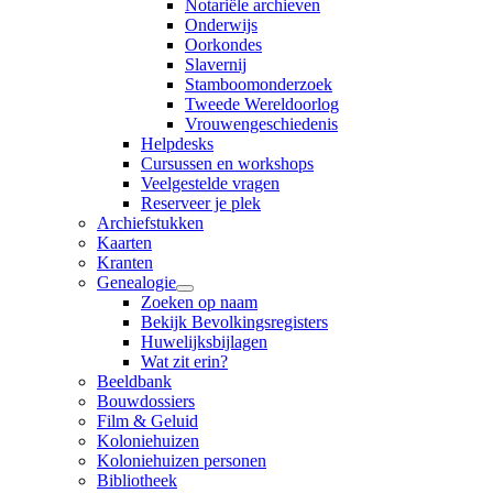
Notariële archieven
Onderwijs
Oorkondes
Slavernij
Stamboomonderzoek
Tweede Wereldoorlog
Vrouwengeschiedenis
Helpdesks
Cursussen en workshops
Veelgestelde vragen
Reserveer je plek
Archiefstukken
Kaarten
Kranten
Genealogie
Zoeken op naam
Bekijk Bevolkingsregisters
Huwelijksbijlagen
Wat zit erin?
Beeldbank
Bouwdossiers
Film & Geluid
Koloniehuizen
Koloniehuizen personen
Bibliotheek