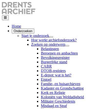
Home
Onderzoeken
Start je onderzoek
Hoe werkt archiefonderzoek?
Zoeken op onderwerp
Belastingen
Beroepen en ambachten
Bevolkingsregister
Burgerlijke stand
CABR
DTOB-registers
E-depot: wat is het?
Etstoel
Familie- en huisarchieven
Kadaster en Grondschatting
Kerk en Religie
Koloniën van Weldadigheid
Militaire Geschiedenis
Misdaad en Straf