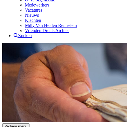
Medewerkers
Vacatures
Nieuws
Klachten
Milly Van Heiden Reinestein
Vrienden Drents Archief
Zoeken
Drents Archief
Verberg menu