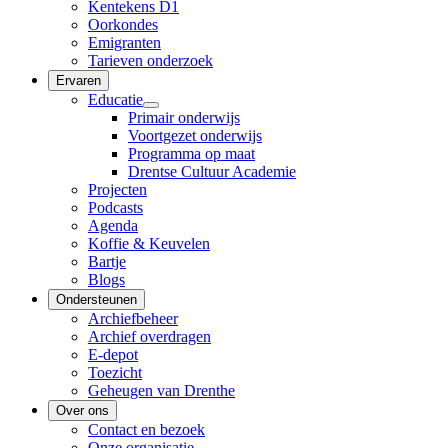
Kentekens D1
Oorkondes
Emigranten
Tarieven onderzoek
Ervaren
Educatie
Primair onderwijs
Voortgezet onderwijs
Programma op maat
Drentse Cultuur Academie
Projecten
Podcasts
Agenda
Koffie & Keuvelen
Bartje
Blogs
Ondersteunen
Archiefbeheer
Archief overdragen
E-depot
Toezicht
Geheugen van Drenthe
Over ons
Contact en bezoek
Onze organisatie