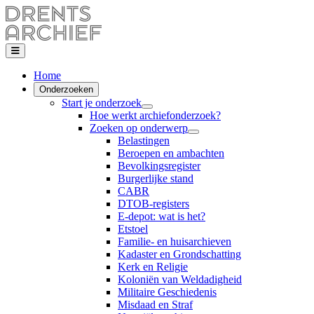
Home
Onderzoeken
Start je onderzoek
Hoe werkt archiefonderzoek?
Zoeken op onderwerp
Belastingen
Beroepen en ambachten
Bevolkingsregister
Burgerlijke stand
CABR
DTOB-registers
E-depot: wat is het?
Etstoel
Familie- en huisarchieven
Kadaster en Grondschatting
Kerk en Religie
Koloniën van Weldadigheid
Militaire Geschiedenis
Misdaad en Straf