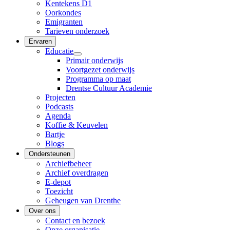
Kentekens D1
Oorkondes
Emigranten
Tarieven onderzoek
Ervaren
Educatie
Primair onderwijs
Voortgezet onderwijs
Programma op maat
Drentse Cultuur Academie
Projecten
Podcasts
Agenda
Koffie & Keuvelen
Bartje
Blogs
Ondersteunen
Archiefbeheer
Archief overdragen
E-depot
Toezicht
Geheugen van Drenthe
Over ons
Contact en bezoek
Onze organisatie