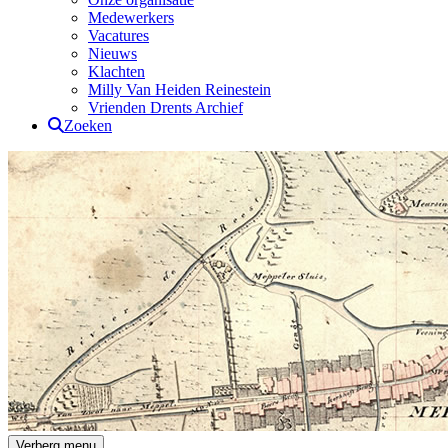
Medewerkers
Vacatures
Nieuws
Klachten
Milly Van Heiden Reinestein
Vrienden Drents Archief
Zoeken
Drents Archief
Verberg menu