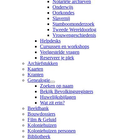
Notariële archieven
Onderwijs
Oorkondes
Slavernij
Stamboomonderzoek
Tweede Wereldoorlog
Vrouwengeschiedenis
Helpdesks
Cursussen en workshops
Veelgestelde vragen
Reserveer je plek
Archiefstukken
Kaarten
Kranten
Genealogie
Zoeken op naam
Bekijk Bevolkingsregisters
Huwelijksbijlagen
Wat zit erin?
Beeldbank
Bouwdossiers
Film & Geluid
Koloniehuizen
Koloniehuizen personen
Bibliotheek