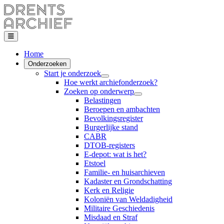
Home
Onderzoeken
Start je onderzoek
Hoe werkt archiefonderzoek?
Zoeken op onderwerp
Belastingen
Beroepen en ambachten
Bevolkingsregister
Burgerlijke stand
CABR
DTOB-registers
E-depot: wat is het?
Etstoel
Familie- en huisarchieven
Kadaster en Grondschatting
Kerk en Religie
Koloniën van Weldadigheid
Militaire Geschiedenis
Misdaad en Straf