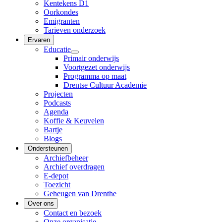
Kentekens D1
Oorkondes
Emigranten
Tarieven onderzoek
Ervaren
Educatie
Primair onderwijs
Voortgezet onderwijs
Programma op maat
Drentse Cultuur Academie
Projecten
Podcasts
Agenda
Koffie & Keuvelen
Bartje
Blogs
Ondersteunen
Archiefbeheer
Archief overdragen
E-depot
Toezicht
Geheugen van Drenthe
Over ons
Contact en bezoek
Onze organisatie