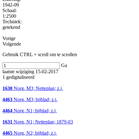
1942-09
Schaal
:
1:2500
Techniek:
getekend
Vorige
Volgende
Gebruik CTRL + scroll om te scrollen
Ga
laatste wijziging 15-02-2017
1 gedigitaliseerd
1630
Norg, M3; Netteplan; z.j.
4463
Norg, M3; bijblad; z.j.
4464
Norg, N1; bijblad; z.j.
1631
Norg, N1; Netteplan; 1879-03
4465
Norg, N2; bijblad; z.j.