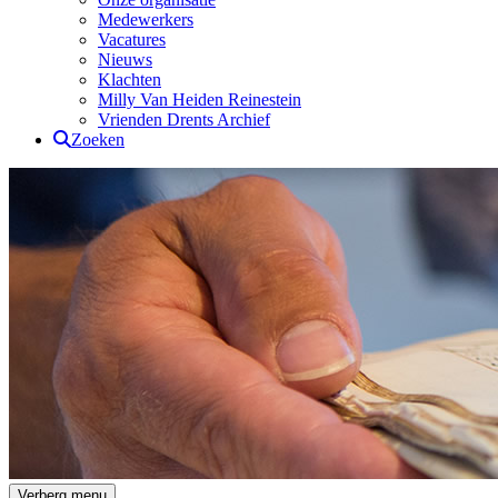
Medewerkers
Vacatures
Nieuws
Klachten
Milly Van Heiden Reinestein
Vrienden Drents Archief
Zoeken
Drents Archief
Verberg menu