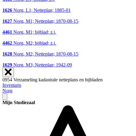
1626
Norg, L1; Netteplan; 1885-01
1627
Norg, M1; Netteplan; 1870-08-15
4461
Norg, M1; bijblad; z.j.
4462
Norg, M2; bijblad; z.j.
1628
Norg, M2; Netteplan; 1870-08-15
1629
Norg, M3; Netteplan; 1942-09
0954 Verzameling kadastrale netteplans en bijbladen
Inventaris
Norg
Mijn Studiezaal