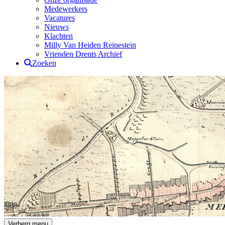
Medewerkers
Vacatures
Nieuws
Klachten
Milly Van Heiden Reinestein
Vrienden Drents Archief
Zoeken
Drents Archief
Verberg menu