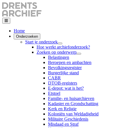
Home
Onderzoeken
Start je onderzoek
Hoe werkt archiefonderzoek?
Zoeken op onderwerp
Belastingen
Beroepen en ambachten
Bevolkingsregister
Burgerlijke stand
CABR
DTOB-registers
E-depot: wat is het?
Etstoel
Familie- en huisarchieven
Kadaster en Grondschatting
Kerk en Religie
Koloniën van Weldadigheid
Militaire Geschiedenis
Misdaad en Straf