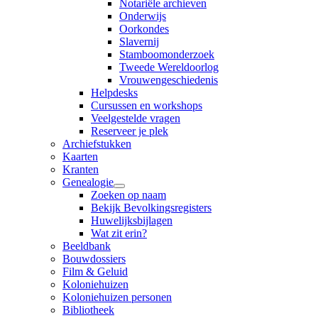
Notariële archieven
Onderwijs
Oorkondes
Slavernij
Stamboomonderzoek
Tweede Wereldoorlog
Vrouwengeschiedenis
Helpdesks
Cursussen en workshops
Veelgestelde vragen
Reserveer je plek
Archiefstukken
Kaarten
Kranten
Genealogie
Zoeken op naam
Bekijk Bevolkingsregisters
Huwelijksbijlagen
Wat zit erin?
Beeldbank
Bouwdossiers
Film & Geluid
Koloniehuizen
Koloniehuizen personen
Bibliotheek