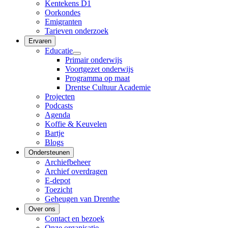
Kentekens D1
Oorkondes
Emigranten
Tarieven onderzoek
Ervaren
Educatie
Primair onderwijs
Voortgezet onderwijs
Programma op maat
Drentse Cultuur Academie
Projecten
Podcasts
Agenda
Koffie & Keuvelen
Bartje
Blogs
Ondersteunen
Archiefbeheer
Archief overdragen
E-depot
Toezicht
Geheugen van Drenthe
Over ons
Contact en bezoek
Onze organisatie