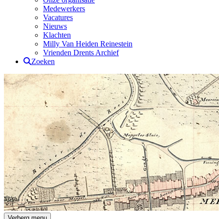
Medewerkers
Vacatures
Nieuws
Klachten
Milly Van Heiden Reinestein
Vrienden Drents Archief
Zoeken
Drents Archief
Verberg menu