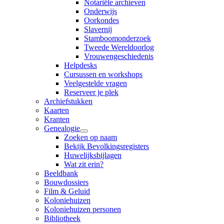
Notariële archieven
Onderwijs
Oorkondes
Slavernij
Stamboomonderzoek
Tweede Wereldoorlog
Vrouwengeschiedenis
Helpdesks
Cursussen en workshops
Veelgestelde vragen
Reserveer je plek
Archiefstukken
Kaarten
Kranten
Genealogie
Zoeken op naam
Bekijk Bevolkingsregisters
Huwelijksbijlagen
Wat zit erin?
Beeldbank
Bouwdossiers
Film & Geluid
Koloniehuizen
Koloniehuizen personen
Bibliotheek