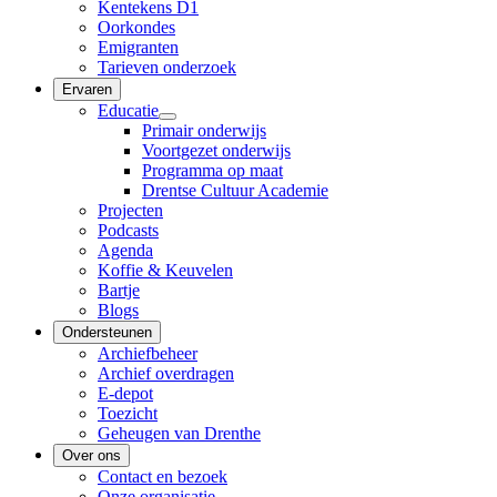
Kentekens D1
Oorkondes
Emigranten
Tarieven onderzoek
Ervaren
Educatie
Primair onderwijs
Voortgezet onderwijs
Programma op maat
Drentse Cultuur Academie
Projecten
Podcasts
Agenda
Koffie & Keuvelen
Bartje
Blogs
Ondersteunen
Archiefbeheer
Archief overdragen
E-depot
Toezicht
Geheugen van Drenthe
Over ons
Contact en bezoek
Onze organisatie