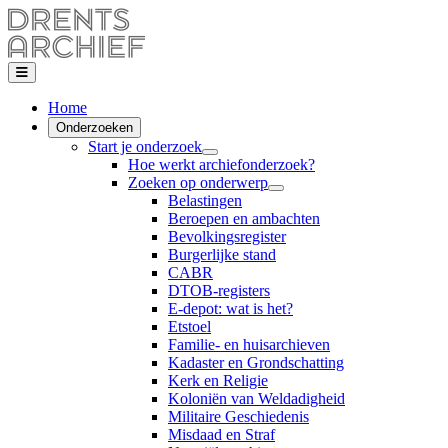
Home
Onderzoeken
Start je onderzoek
Hoe werkt archiefonderzoek?
Zoeken op onderwerp
Belastingen
Beroepen en ambachten
Bevolkingsregister
Burgerlijke stand
CABR
DTOB-registers
E-depot: wat is het?
Etstoel
Familie- en huisarchieven
Kadaster en Grondschatting
Kerk en Religie
Koloniën van Weldadigheid
Militaire Geschiedenis
Misdaad en Straf