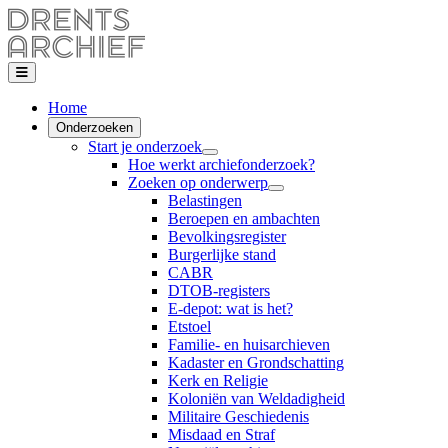
Home
Onderzoeken
Start je onderzoek
Hoe werkt archiefonderzoek?
Zoeken op onderwerp
Belastingen
Beroepen en ambachten
Bevolkingsregister
Burgerlijke stand
CABR
DTOB-registers
E-depot: wat is het?
Etstoel
Familie- en huisarchieven
Kadaster en Grondschatting
Kerk en Religie
Koloniën van Weldadigheid
Militaire Geschiedenis
Misdaad en Straf