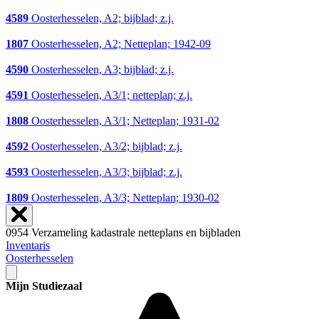
4589
Oosterhesselen, A2; bijblad; z.j.
1807
Oosterhesselen, A2; Netteplan; 1942-09
4590
Oosterhesselen, A3; bijblad; z.j.
4591
Oosterhesselen, A3/1; netteplan; z.j.
1808
Oosterhesselen, A3/1; Netteplan; 1931-02
4592
Oosterhesselen, A3/2; bijblad; z.j.
4593
Oosterhesselen, A3/3; bijblad; z.j.
1809
Oosterhesselen, A3/3; Netteplan; 1930-02
0954 Verzameling kadastrale netteplans en bijbladen
Inventaris
Oosterhesselen
Mijn Studiezaal