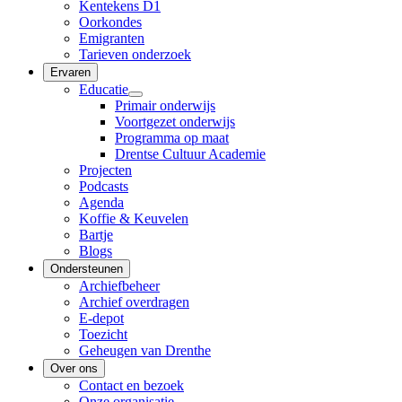
Kentekens D1
Oorkondes
Emigranten
Tarieven onderzoek
Ervaren
Educatie
Primair onderwijs
Voortgezet onderwijs
Programma op maat
Drentse Cultuur Academie
Projecten
Podcasts
Agenda
Koffie & Keuvelen
Bartje
Blogs
Ondersteunen
Archiefbeheer
Archief overdragen
E-depot
Toezicht
Geheugen van Drenthe
Over ons
Contact en bezoek
Onze organisatie