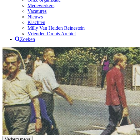
Medewerkers
Vacatures
Nieuws
Klachten
Milly Van Heiden Reinestein
Vrienden Drents Archief
Zoeken
Drents Archief
Verberg menu