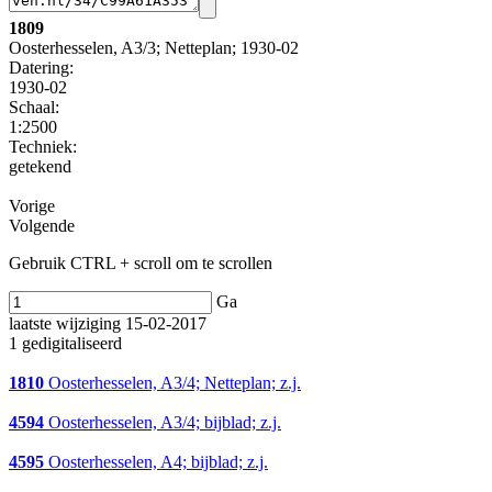
1809
Oosterhesselen, A3/3; Netteplan; 1930-02
Datering
:
1930-02
Schaal
:
1:2500
Techniek:
getekend
Vorige
Volgende
Gebruik CTRL + scroll om te scrollen
Ga
laatste wijziging 15-02-2017
1 gedigitaliseerd
1810
Oosterhesselen, A3/4; Netteplan; z.j.
4594
Oosterhesselen, A3/4; bijblad; z.j.
4595
Oosterhesselen, A4; bijblad; z.j.