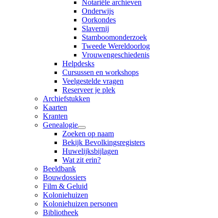
Notariële archieven
Onderwijs
Oorkondes
Slavernij
Stamboomonderzoek
Tweede Wereldoorlog
Vrouwengeschiedenis
Helpdesks
Cursussen en workshops
Veelgestelde vragen
Reserveer je plek
Archiefstukken
Kaarten
Kranten
Genealogie
Zoeken op naam
Bekijk Bevolkingsregisters
Huwelijksbijlagen
Wat zit erin?
Beeldbank
Bouwdossiers
Film & Geluid
Koloniehuizen
Koloniehuizen personen
Bibliotheek