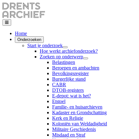
Home
Onderzoeken
Start je onderzoek
Hoe werkt archiefonderzoek?
Zoeken op onderwerp
Belastingen
Beroepen en ambachten
Bevolkingsregister
Burgerlijke stand
CABR
DTOB-registers
E-depot: wat is het?
Etstoel
Familie- en huisarchieven
Kadaster en Grondschatting
Kerk en Religie
Koloniën van Weldadigheid
Militaire Geschiedenis
Misdaad en Straf