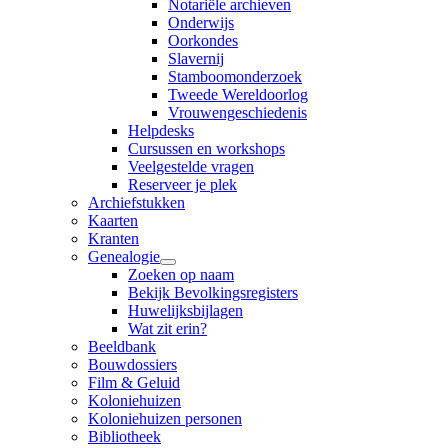
Notariële archieven
Onderwijs
Oorkondes
Slavernij
Stamboomonderzoek
Tweede Wereldoorlog
Vrouwengeschiedenis
Helpdesks
Cursussen en workshops
Veelgestelde vragen
Reserveer je plek
Archiefstukken
Kaarten
Kranten
Genealogie
Zoeken op naam
Bekijk Bevolkingsregisters
Huwelijksbijlagen
Wat zit erin?
Beeldbank
Bouwdossiers
Film & Geluid
Koloniehuizen
Koloniehuizen personen
Bibliotheek