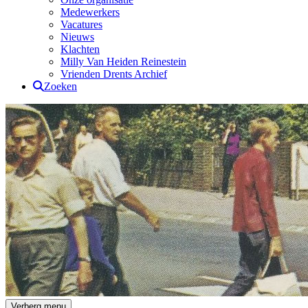
Medewerkers
Vacatures
Nieuws
Klachten
Milly Van Heiden Reinestein
Vrienden Drents Archief
Zoeken
Drents Archief
Verberg menu