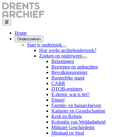
Home
Onderzoeken
Start je onderzoek
Hoe werkt archiefonderzoek?
Zoeken op onderwerp
Belastingen
Beroepen en ambachten
Bevolkingsregister
Burgerlijke stand
CABR
DTOB-registers
E-depot: wat is het?
Etstoel
Familie- en huisarchieven
Kadaster en Grondschatting
Kerk en Religie
Koloniën van Weldadigheid
Militaire Geschiedenis
Misdaad en Straf