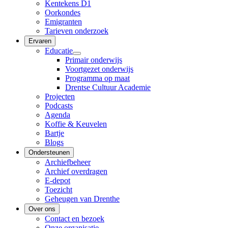
Kentekens D1
Oorkondes
Emigranten
Tarieven onderzoek
Ervaren
Educatie
Primair onderwijs
Voortgezet onderwijs
Programma op maat
Drentse Cultuur Academie
Projecten
Podcasts
Agenda
Koffie & Keuvelen
Bartje
Blogs
Ondersteunen
Archiefbeheer
Archief overdragen
E-depot
Toezicht
Geheugen van Drenthe
Over ons
Contact en bezoek
Onze organisatie