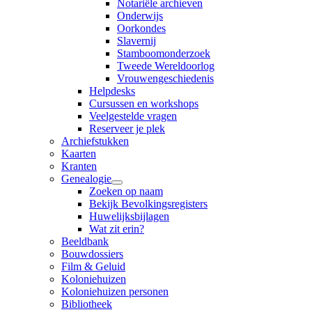
Notariële archieven
Onderwijs
Oorkondes
Slavernij
Stamboomonderzoek
Tweede Wereldoorlog
Vrouwengeschiedenis
Helpdesks
Cursussen en workshops
Veelgestelde vragen
Reserveer je plek
Archiefstukken
Kaarten
Kranten
Genealogie
Zoeken op naam
Bekijk Bevolkingsregisters
Huwelijksbijlagen
Wat zit erin?
Beeldbank
Bouwdossiers
Film & Geluid
Koloniehuizen
Koloniehuizen personen
Bibliotheek