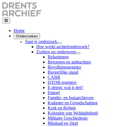
Home
Onderzoeken
Start je onderzoek
Hoe werkt archiefonderzoek?
Zoeken op onderwerp
Belastingen
Beroepen en ambachten
Bevolkingsregister
Burgerlijke stand
CABR
DTOB-registers
E-depot: wat is het?
Etstoel
Familie- en huisarchieven
Kadaster en Grondschatting
Kerk en Religie
Koloniën van Weldadigheid
Militaire Geschiedenis
Misdaad en Straf