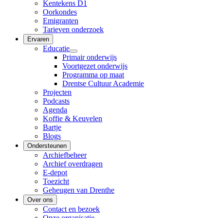
Kentekens D1
Oorkondes
Emigranten
Tarieven onderzoek
Ervaren
Educatie
Primair onderwijs
Voortgezet onderwijs
Programma op maat
Drentse Cultuur Academie
Projecten
Podcasts
Agenda
Koffie & Keuvelen
Bartje
Blogs
Ondersteunen
Archiefbeheer
Archief overdragen
E-depot
Toezicht
Geheugen van Drenthe
Over ons
Contact en bezoek
Onze organisatie