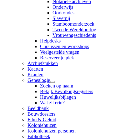
Notariële archieven
Onderwijs
Oorkondes
Slavernij
Stamboomonderzoek
Tweede Wereldoorlog
Vrouwengeschiedenis
Helpdesks
Cursussen en workshops
Veelgestelde vragen
Reserveer je plek
Archiefstukken
Kaarten
Kranten
Genealogie
Zoeken op naam
Bekijk Bevolkingsregisters
Huwelijksbijlagen
Wat zit erin?
Beeldbank
Bouwdossiers
Film & Geluid
Koloniehuizen
Koloniehuizen personen
Bibliotheek