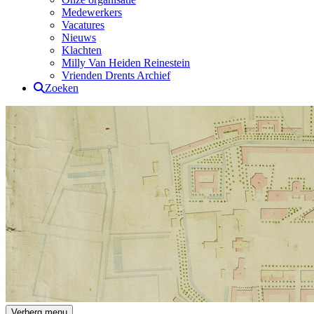
Medewerkers
Vacatures
Nieuws
Klachten
Milly Van Heiden Reinestein
Vrienden Drents Archief
Zoeken
Drents Archief
Verberg menu