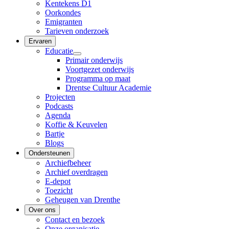
Kentekens D1
Oorkondes
Emigranten
Tarieven onderzoek
Ervaren
Educatie
Primair onderwijs
Voortgezet onderwijs
Programma op maat
Drentse Cultuur Academie
Projecten
Podcasts
Agenda
Koffie & Keuvelen
Bartje
Blogs
Ondersteunen
Archiefbeheer
Archief overdragen
E-depot
Toezicht
Geheugen van Drenthe
Over ons
Contact en bezoek
Onze organisatie