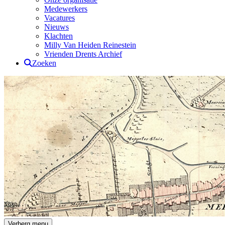
Medewerkers
Vacatures
Nieuws
Klachten
Milly Van Heiden Reinestein
Vrienden Drents Archief
Zoeken
Drents Archief
Verberg menu