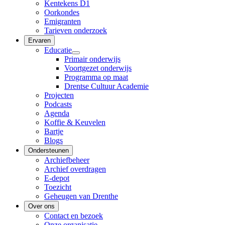
Kentekens D1
Oorkondes
Emigranten
Tarieven onderzoek
Ervaren
Educatie
Primair onderwijs
Voortgezet onderwijs
Programma op maat
Drentse Cultuur Academie
Projecten
Podcasts
Agenda
Koffie & Keuvelen
Bartje
Blogs
Ondersteunen
Archiefbeheer
Archief overdragen
E-depot
Toezicht
Geheugen van Drenthe
Over ons
Contact en bezoek
Onze organisatie