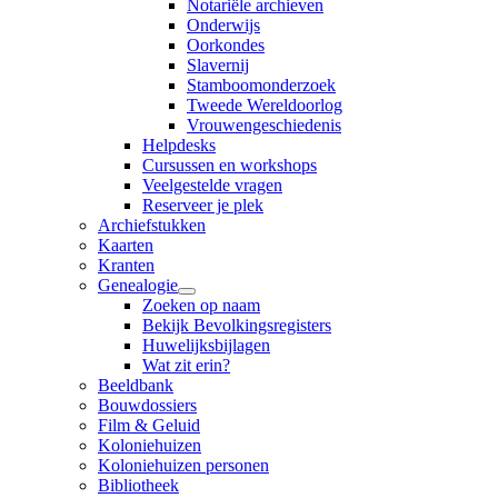
Notariële archieven
Onderwijs
Oorkondes
Slavernij
Stamboomonderzoek
Tweede Wereldoorlog
Vrouwengeschiedenis
Helpdesks
Cursussen en workshops
Veelgestelde vragen
Reserveer je plek
Archiefstukken
Kaarten
Kranten
Genealogie
Zoeken op naam
Bekijk Bevolkingsregisters
Huwelijksbijlagen
Wat zit erin?
Beeldbank
Bouwdossiers
Film & Geluid
Koloniehuizen
Koloniehuizen personen
Bibliotheek