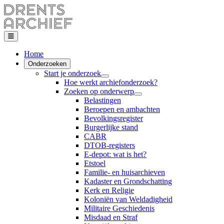
Home
Onderzoeken
Start je onderzoek
Hoe werkt archiefonderzoek?
Zoeken op onderwerp
Belastingen
Beroepen en ambachten
Bevolkingsregister
Burgerlijke stand
CABR
DTOB-registers
E-depot: wat is het?
Etstoel
Familie- en huisarchieven
Kadaster en Grondschatting
Kerk en Religie
Koloniën van Weldadigheid
Militaire Geschiedenis
Misdaad en Straf