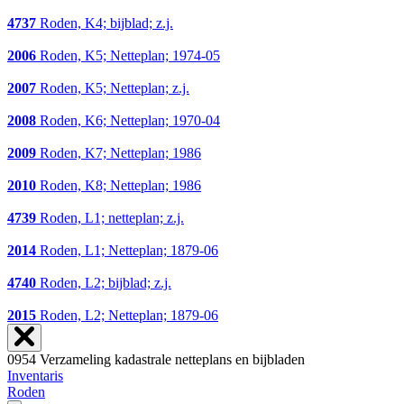
4737
Roden, K4; bijblad; z.j.
2006
Roden, K5; Netteplan; 1974-05
2007
Roden, K5; Netteplan; z.j.
2008
Roden, K6; Netteplan; 1970-04
2009
Roden, K7; Netteplan; 1986
2010
Roden, K8; Netteplan; 1986
4739
Roden, L1; netteplan; z.j.
2014
Roden, L1; Netteplan; 1879-06
4740
Roden, L2; bijblad; z.j.
2015
Roden, L2; Netteplan; 1879-06
0954 Verzameling kadastrale netteplans en bijbladen
Inventaris
Roden