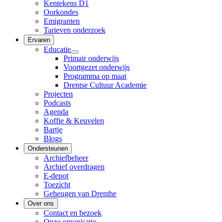
Kentekens D1
Oorkondes
Emigranten
Tarieven onderzoek
Ervaren
Educatie
Primair onderwijs
Voortgezet onderwijs
Programma op maat
Drentse Cultuur Academie
Projecten
Podcasts
Agenda
Koffie & Keuvelen
Bartje
Blogs
Ondersteunen
Archiefbeheer
Archief overdragen
E-depot
Toezicht
Geheugen van Drenthe
Over ons
Contact en bezoek
Onze organisatie