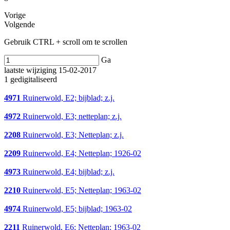
Vorige
Volgende
Gebruik CTRL + scroll om te scrollen
Ga
laatste wijziging 15-02-2017
1 gedigitaliseerd
4971
Ruinerwold, E2; bijblad; z.j.
4972
Ruinerwold, E3; netteplan; z.j.
2208
Ruinerwold, E3; Netteplan; z.j.
2209
Ruinerwold, E4; Netteplan; 1926-02
4973
Ruinerwold, E4; bijblad; z.j.
2210
Ruinerwold, E5; Netteplan; 1963-02
4974
Ruinerwold, E5; bijblad; 1963-02
2211
Ruinerwold, E6; Netteplan; 1963-02