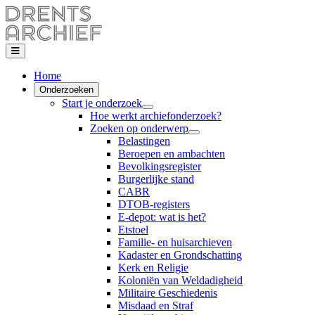
Home
Onderzoeken
Start je onderzoek
Hoe werkt archiefonderzoek?
Zoeken op onderwerp
Belastingen
Beroepen en ambachten
Bevolkingsregister
Burgerlijke stand
CABR
DTOB-registers
E-depot: wat is het?
Etstoel
Familie- en huisarchieven
Kadaster en Grondschatting
Kerk en Religie
Koloniën van Weldadigheid
Militaire Geschiedenis
Misdaad en Straf