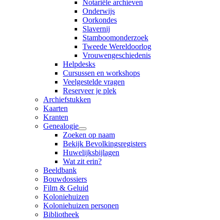
Notariële archieven
Onderwijs
Oorkondes
Slavernij
Stamboomonderzoek
Tweede Wereldoorlog
Vrouwengeschiedenis
Helpdesks
Cursussen en workshops
Veelgestelde vragen
Reserveer je plek
Archiefstukken
Kaarten
Kranten
Genealogie
Zoeken op naam
Bekijk Bevolkingsregisters
Huwelijksbijlagen
Wat zit erin?
Beeldbank
Bouwdossiers
Film & Geluid
Koloniehuizen
Koloniehuizen personen
Bibliotheek