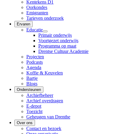
Kentekens D1
Oorkondes
Emigranten
Tarieven onderzoek
Ervaren
Educatie
Primair onderwijs
Voortgezet onderwijs
Programma op maat
Drentse Cultuur Academie
Projecten
Podcasts
Agenda
Koffie & Keuvelen
Bartje
Blogs
Ondersteunen
Archiefbeheer
Archief overdragen
E-depot
Toezicht
Geheugen van Drenthe
Over ons
Contact en bezoek
Onze organisatie