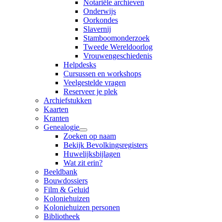
Notariële archieven
Onderwijs
Oorkondes
Slavernij
Stamboomonderzoek
Tweede Wereldoorlog
Vrouwengeschiedenis
Helpdesks
Cursussen en workshops
Veelgestelde vragen
Reserveer je plek
Archiefstukken
Kaarten
Kranten
Genealogie
Zoeken op naam
Bekijk Bevolkingsregisters
Huwelijksbijlagen
Wat zit erin?
Beeldbank
Bouwdossiers
Film & Geluid
Koloniehuizen
Koloniehuizen personen
Bibliotheek