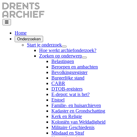
Home
Onderzoeken
Start je onderzoek
Hoe werkt archiefonderzoek?
Zoeken op onderwerp
Belastingen
Beroepen en ambachten
Bevolkingsregister
Burgerlijke stand
CABR
DTOB-registers
E-depot: wat is het?
Etstoel
Familie- en huisarchieven
Kadaster en Grondschatting
Kerk en Religie
Koloniën van Weldadigheid
Militaire Geschiedenis
Misdaad en Straf