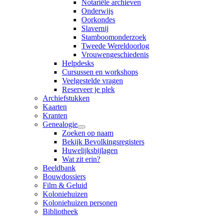
Notariële archieven
Onderwijs
Oorkondes
Slavernij
Stamboomonderzoek
Tweede Wereldoorlog
Vrouwengeschiedenis
Helpdesks
Cursussen en workshops
Veelgestelde vragen
Reserveer je plek
Archiefstukken
Kaarten
Kranten
Genealogie
Zoeken op naam
Bekijk Bevolkingsregisters
Huwelijksbijlagen
Wat zit erin?
Beeldbank
Bouwdossiers
Film & Geluid
Koloniehuizen
Koloniehuizen personen
Bibliotheek