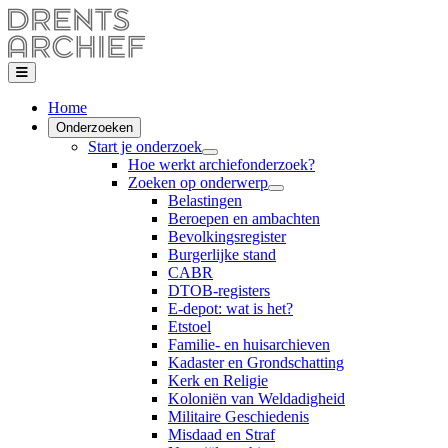
Home
Onderzoeken
Start je onderzoek
Hoe werkt archiefonderzoek?
Zoeken op onderwerp
Belastingen
Beroepen en ambachten
Bevolkingsregister
Burgerlijke stand
CABR
DTOB-registers
E-depot: wat is het?
Etstoel
Familie- en huisarchieven
Kadaster en Grondschatting
Kerk en Religie
Koloniën van Weldadigheid
Militaire Geschiedenis
Misdaad en Straf