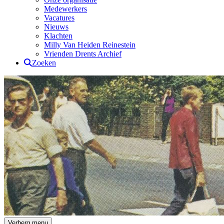
Medewerkers
Vacatures
Nieuws
Klachten
Milly Van Heiden Reinestein
Vrienden Drents Archief
Zoeken
Drents Archief
Verberg menu