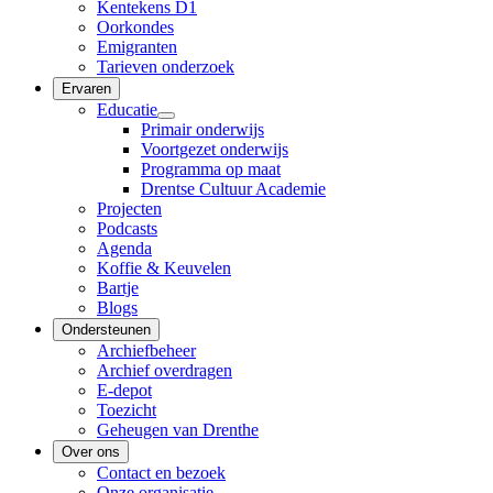
Kentekens D1
Oorkondes
Emigranten
Tarieven onderzoek
Ervaren
Educatie
Primair onderwijs
Voortgezet onderwijs
Programma op maat
Drentse Cultuur Academie
Projecten
Podcasts
Agenda
Koffie & Keuvelen
Bartje
Blogs
Ondersteunen
Archiefbeheer
Archief overdragen
E-depot
Toezicht
Geheugen van Drenthe
Over ons
Contact en bezoek
Onze organisatie