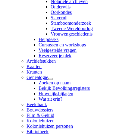
Notariële archieven
Onderwijs
Oorkondes
Slavernij
Stamboomonderzoek
Tweede Wereldoorlog
Vrouwengeschiedenis
Helpdesks
Cursussen en workshops
Veelgestelde vragen
Reserveer je plek
Archiefstukken
Kaarten
Kranten
Genealogie
Zoeken op naam
Bekijk Bevolkingsregisters
Huwelijksbijlagen
Wat zit erin?
Beeldbank
Bouwdossiers
Film & Geluid
Koloniehuizen
Koloniehuizen personen
Bibliotheek