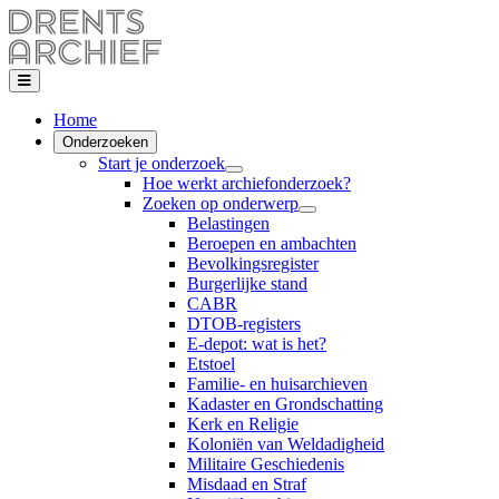
Home
Onderzoeken
Start je onderzoek
Hoe werkt archiefonderzoek?
Zoeken op onderwerp
Belastingen
Beroepen en ambachten
Bevolkingsregister
Burgerlijke stand
CABR
DTOB-registers
E-depot: wat is het?
Etstoel
Familie- en huisarchieven
Kadaster en Grondschatting
Kerk en Religie
Koloniën van Weldadigheid
Militaire Geschiedenis
Misdaad en Straf