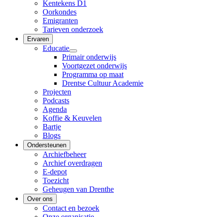
Kentekens D1
Oorkondes
Emigranten
Tarieven onderzoek
Ervaren
Educatie
Primair onderwijs
Voortgezet onderwijs
Programma op maat
Drentse Cultuur Academie
Projecten
Podcasts
Agenda
Koffie & Keuvelen
Bartje
Blogs
Ondersteunen
Archiefbeheer
Archief overdragen
E-depot
Toezicht
Geheugen van Drenthe
Over ons
Contact en bezoek
Onze organisatie