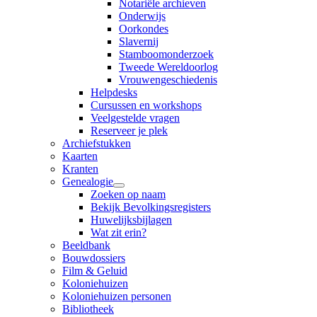
Notariële archieven
Onderwijs
Oorkondes
Slavernij
Stamboomonderzoek
Tweede Wereldoorlog
Vrouwengeschiedenis
Helpdesks
Cursussen en workshops
Veelgestelde vragen
Reserveer je plek
Archiefstukken
Kaarten
Kranten
Genealogie
Zoeken op naam
Bekijk Bevolkingsregisters
Huwelijksbijlagen
Wat zit erin?
Beeldbank
Bouwdossiers
Film & Geluid
Koloniehuizen
Koloniehuizen personen
Bibliotheek