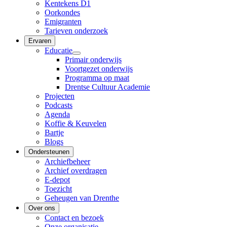
Kentekens D1
Oorkondes
Emigranten
Tarieven onderzoek
Ervaren
Educatie
Primair onderwijs
Voortgezet onderwijs
Programma op maat
Drentse Cultuur Academie
Projecten
Podcasts
Agenda
Koffie & Keuvelen
Bartje
Blogs
Ondersteunen
Archiefbeheer
Archief overdragen
E-depot
Toezicht
Geheugen van Drenthe
Over ons
Contact en bezoek
Onze organisatie