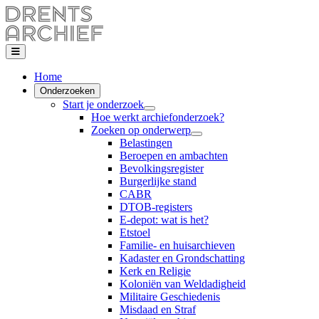
Home
Onderzoeken
Start je onderzoek
Hoe werkt archiefonderzoek?
Zoeken op onderwerp
Belastingen
Beroepen en ambachten
Bevolkingsregister
Burgerlijke stand
CABR
DTOB-registers
E-depot: wat is het?
Etstoel
Familie- en huisarchieven
Kadaster en Grondschatting
Kerk en Religie
Koloniën van Weldadigheid
Militaire Geschiedenis
Misdaad en Straf