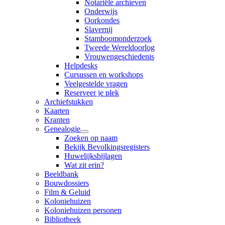
Notariële archieven
Onderwijs
Oorkondes
Slavernij
Stamboomonderzoek
Tweede Wereldoorlog
Vrouwengeschiedenis
Helpdesks
Cursussen en workshops
Veelgestelde vragen
Reserveer je plek
Archiefstukken
Kaarten
Kranten
Genealogie
Zoeken op naam
Bekijk Bevolkingsregisters
Huwelijksbijlagen
Wat zit erin?
Beeldbank
Bouwdossiers
Film & Geluid
Koloniehuizen
Koloniehuizen personen
Bibliotheek