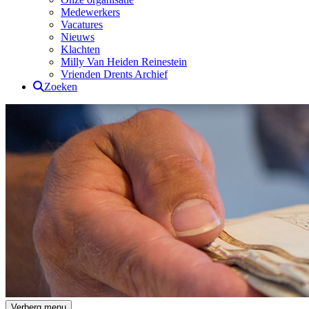
Medewerkers
Vacatures
Nieuws
Klachten
Milly Van Heiden Reinestein
Vrienden Drents Archief
Zoeken
Drents Archief
Verberg menu