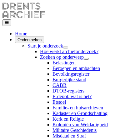
Home
Onderzoeken
Start je onderzoek
Hoe werkt archiefonderzoek?
Zoeken op onderwerp
Belastingen
Beroepen en ambachten
Bevolkingsregister
Burgerlijke stand
CABR
DTOB-registers
E-depot: wat is het?
Etstoel
Familie- en huisarchieven
Kadaster en Grondschatting
Kerk en Religie
Koloniën van Weldadigheid
Militaire Geschiedenis
Misdaad en Straf