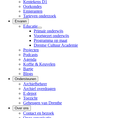
Kentekens D1
Oorkondes
Emigranten
Tarieven onderzoek
Ervaren
Educatie
Primair onderwijs
Voortgezet onderwijs
Programma op maat
Drentse Cultuur Academie
Projecten
Podcasts
Agenda
Koffie & Keuvelen
Bartje
Blogs
Ondersteunen
Archiefbeheer
Archief overdragen
E-depot
Toezicht
Geheugen van Drenthe
Over ons
Contact en bezoek
Onze organisatie