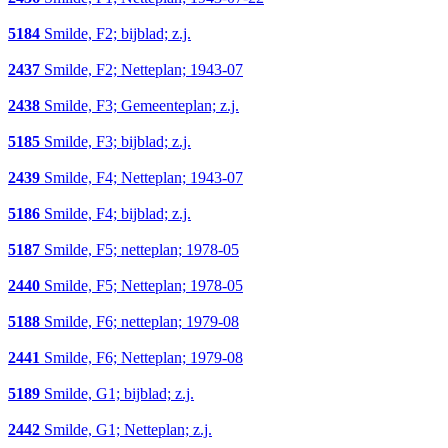
5184
Smilde, F2; bijblad; z.j.
2437
Smilde, F2; Netteplan; 1943-07
2438
Smilde, F3; Gemeenteplan; z.j.
5185
Smilde, F3; bijblad; z.j.
2439
Smilde, F4; Netteplan; 1943-07
5186
Smilde, F4; bijblad; z.j.
5187
Smilde, F5; netteplan; 1978-05
2440
Smilde, F5; Netteplan; 1978-05
5188
Smilde, F6; netteplan; 1979-08
2441
Smilde, F6; Netteplan; 1979-08
5189
Smilde, G1; bijblad; z.j.
2442
Smilde, G1; Netteplan; z.j.