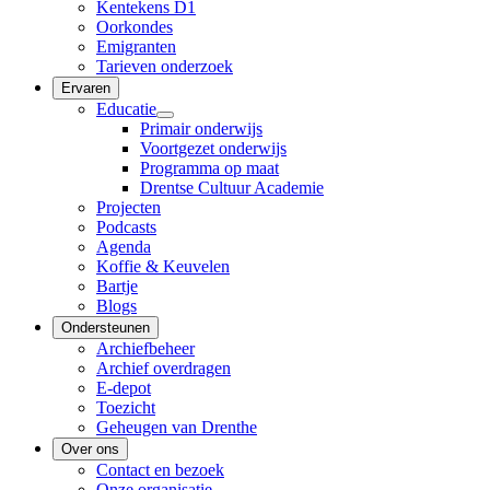
Kentekens D1
Oorkondes
Emigranten
Tarieven onderzoek
Ervaren
Educatie
Primair onderwijs
Voortgezet onderwijs
Programma op maat
Drentse Cultuur Academie
Projecten
Podcasts
Agenda
Koffie & Keuvelen
Bartje
Blogs
Ondersteunen
Archiefbeheer
Archief overdragen
E-depot
Toezicht
Geheugen van Drenthe
Over ons
Contact en bezoek
Onze organisatie