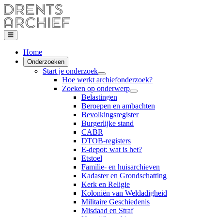
Home
Onderzoeken
Start je onderzoek
Hoe werkt archiefonderzoek?
Zoeken op onderwerp
Belastingen
Beroepen en ambachten
Bevolkingsregister
Burgerlijke stand
CABR
DTOB-registers
E-depot: wat is het?
Etstoel
Familie- en huisarchieven
Kadaster en Grondschatting
Kerk en Religie
Koloniën van Weldadigheid
Militaire Geschiedenis
Misdaad en Straf