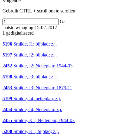
Volgende
Gebruik CTRL + scroll om te scrollen
Ga
laatste wijziging 15-02-2017
1 gedigitaliseerd
5196
Smilde, I1; bijblad; z.j.
5197
Smilde, I2; bijblad; z.j.
2452
Smilde, I2; Netteplan; 1944-03
5198
Smilde, I3; bijblad; z.j.
2453
Smilde, I3; Netteplan; 1879-11
5199
Smilde, I4; netteplan; z.j.
2454
Smilde, I4; Netteplan; z.j.
2455
Smilde, K1; Netteplan; 1944-03
5200
Smilde, K1; bijblad; z.j.