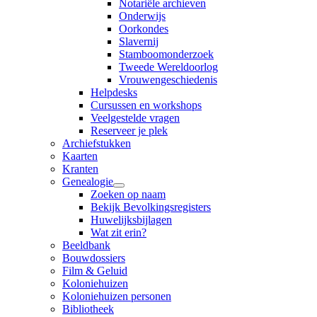
Notariële archieven
Onderwijs
Oorkondes
Slavernij
Stamboomonderzoek
Tweede Wereldoorlog
Vrouwengeschiedenis
Helpdesks
Cursussen en workshops
Veelgestelde vragen
Reserveer je plek
Archiefstukken
Kaarten
Kranten
Genealogie
Zoeken op naam
Bekijk Bevolkingsregisters
Huwelijksbijlagen
Wat zit erin?
Beeldbank
Bouwdossiers
Film & Geluid
Koloniehuizen
Koloniehuizen personen
Bibliotheek