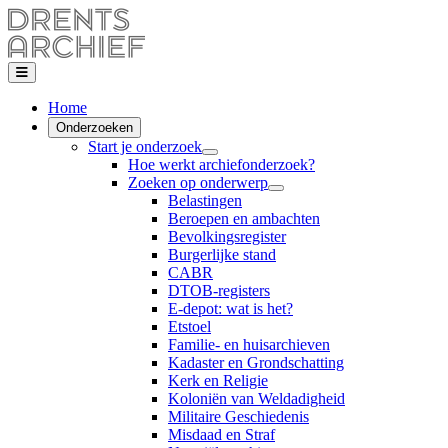
Home
Onderzoeken
Start je onderzoek
Hoe werkt archiefonderzoek?
Zoeken op onderwerp
Belastingen
Beroepen en ambachten
Bevolkingsregister
Burgerlijke stand
CABR
DTOB-registers
E-depot: wat is het?
Etstoel
Familie- en huisarchieven
Kadaster en Grondschatting
Kerk en Religie
Koloniën van Weldadigheid
Militaire Geschiedenis
Misdaad en Straf