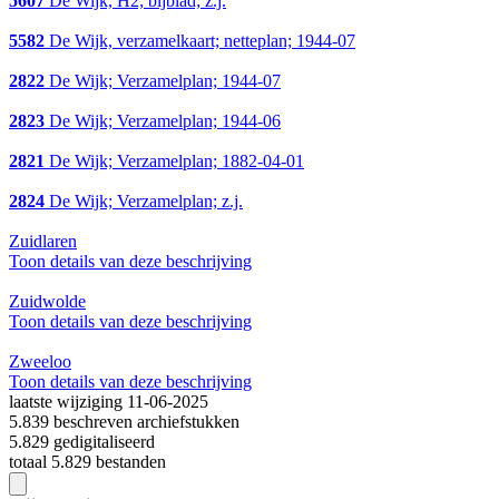
5607
De Wijk, H2; bijblad; z.j.
5582
De Wijk, verzamelkaart; netteplan; 1944-07
2822
De Wijk; Verzamelplan; 1944-07
2823
De Wijk; Verzamelplan; 1944-06
2821
De Wijk; Verzamelplan; 1882-04-01
2824
De Wijk; Verzamelplan; z.j.
Zuidlaren
Toon details van deze beschrijving
Zuidwolde
Toon details van deze beschrijving
Zweeloo
Toon details van deze beschrijving
laatste wijziging 11-06-2025
5.839 beschreven archiefstukken
5.829 gedigitaliseerd
totaal 5.829 bestanden