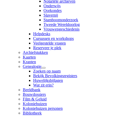
Notariële archieven
Onderwijs
Oorkondes
Slavernij
Stamboomonderzoek
Tweede Wereldoorlog
Vrouwengeschiedenis
Helpdesks
Cursussen en workshops
Veelgestelde vragen
Reserveer je plek
Archiefstukken
Kaarten
Kranten
Genealogie
Zoeken op naam
Bekijk Bevolkingsregisters
Huwelijksbijlagen
Wat zit erin?
Beeldbank
Bouwdossiers
Film & Geluid
Koloniehuizen
Koloniehuizen personen
Bibliotheek