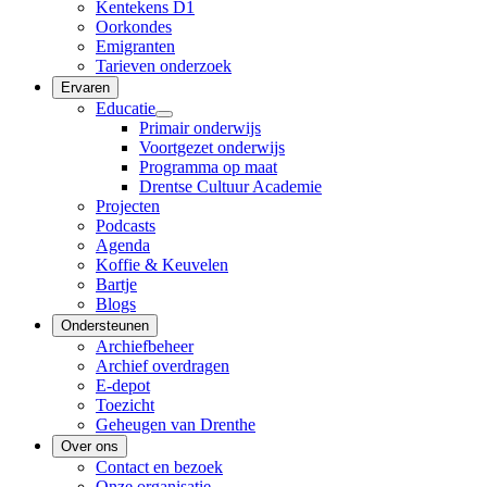
Kentekens D1
Oorkondes
Emigranten
Tarieven onderzoek
Ervaren
Educatie
Primair onderwijs
Voortgezet onderwijs
Programma op maat
Drentse Cultuur Academie
Projecten
Podcasts
Agenda
Koffie & Keuvelen
Bartje
Blogs
Ondersteunen
Archiefbeheer
Archief overdragen
E-depot
Toezicht
Geheugen van Drenthe
Over ons
Contact en bezoek
Onze organisatie