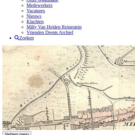
Medewerkers
Vacatures
Nieuws
Klachten
Milly Van Heiden Reinestein
Vrienden Drents Archief
Zoeken
Drents Archief
Verberg menu