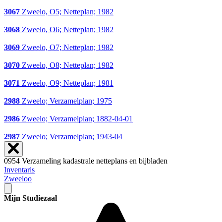
3067
Zweelo, O5; Netteplan; 1982
3068
Zweelo, O6; Netteplan; 1982
3069
Zweelo, O7; Netteplan; 1982
3070
Zweelo, O8; Netteplan; 1982
3071
Zweelo, O9; Netteplan; 1981
2988
Zweelo; Verzamelplan; 1975
2986
Zweelo; Verzamelplan; 1882-04-01
2987
Zweelo; Verzamelplan; 1943-04
0954 Verzameling kadastrale netteplans en bijbladen
Inventaris
Zweeloo
Mijn Studiezaal