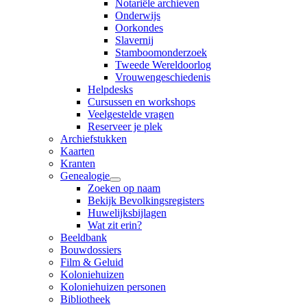
Notariële archieven
Onderwijs
Oorkondes
Slavernij
Stamboomonderzoek
Tweede Wereldoorlog
Vrouwengeschiedenis
Helpdesks
Cursussen en workshops
Veelgestelde vragen
Reserveer je plek
Archiefstukken
Kaarten
Kranten
Genealogie
Zoeken op naam
Bekijk Bevolkingsregisters
Huwelijksbijlagen
Wat zit erin?
Beeldbank
Bouwdossiers
Film & Geluid
Koloniehuizen
Koloniehuizen personen
Bibliotheek