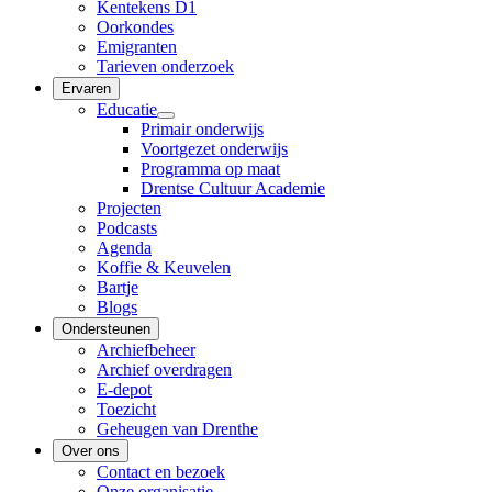
Kentekens D1
Oorkondes
Emigranten
Tarieven onderzoek
Ervaren
Educatie
Primair onderwijs
Voortgezet onderwijs
Programma op maat
Drentse Cultuur Academie
Projecten
Podcasts
Agenda
Koffie & Keuvelen
Bartje
Blogs
Ondersteunen
Archiefbeheer
Archief overdragen
E-depot
Toezicht
Geheugen van Drenthe
Over ons
Contact en bezoek
Onze organisatie