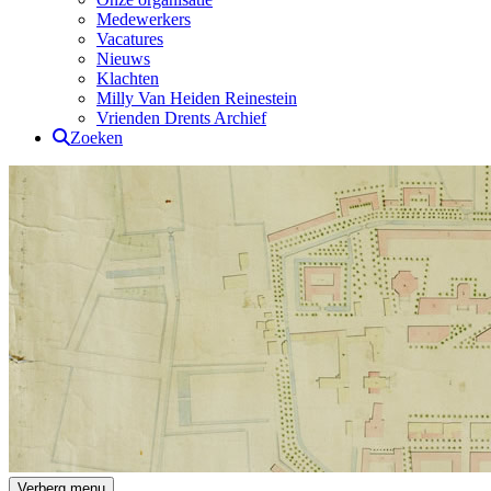
Medewerkers
Vacatures
Nieuws
Klachten
Milly Van Heiden Reinestein
Vrienden Drents Archief
Zoeken
Drents Archief
Verberg menu