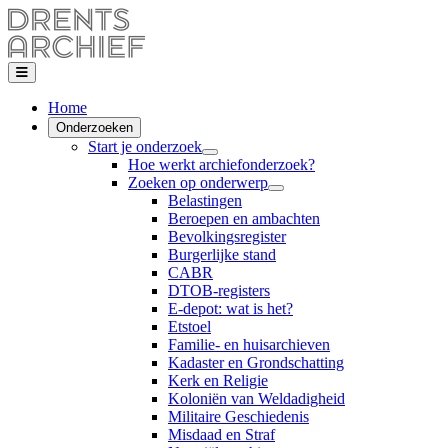
Home
Onderzoeken
Start je onderzoek
Hoe werkt archiefonderzoek?
Zoeken op onderwerp
Belastingen
Beroepen en ambachten
Bevolkingsregister
Burgerlijke stand
CABR
DTOB-registers
E-depot: wat is het?
Etstoel
Familie- en huisarchieven
Kadaster en Grondschatting
Kerk en Religie
Koloniën van Weldadigheid
Militaire Geschiedenis
Misdaad en Straf