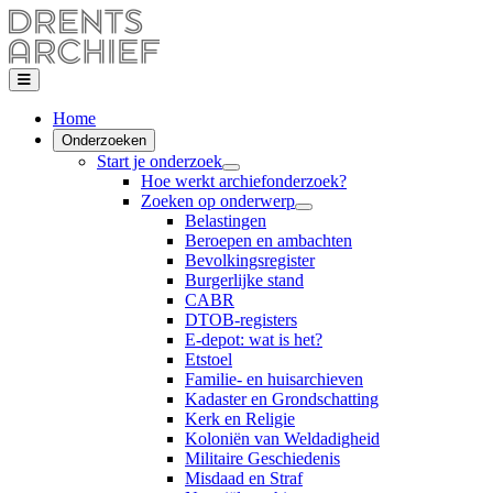
Home
Onderzoeken
Start je onderzoek
Hoe werkt archiefonderzoek?
Zoeken op onderwerp
Belastingen
Beroepen en ambachten
Bevolkingsregister
Burgerlijke stand
CABR
DTOB-registers
E-depot: wat is het?
Etstoel
Familie- en huisarchieven
Kadaster en Grondschatting
Kerk en Religie
Koloniën van Weldadigheid
Militaire Geschiedenis
Misdaad en Straf