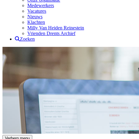
Medewerkers
Vacatures
Nieuws
Klachten
Milly Van Heiden Reinestein
Vrienden Drents Archief
Zoeken
Drents Archief
Verberg menu