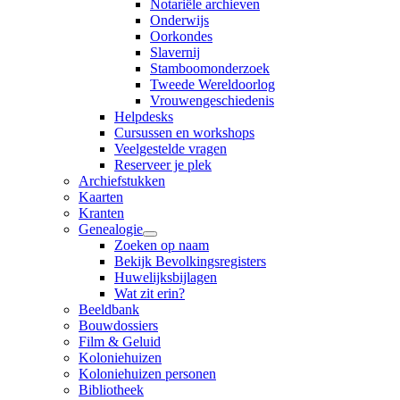
Notariële archieven
Onderwijs
Oorkondes
Slavernij
Stamboomonderzoek
Tweede Wereldoorlog
Vrouwengeschiedenis
Helpdesks
Cursussen en workshops
Veelgestelde vragen
Reserveer je plek
Archiefstukken
Kaarten
Kranten
Genealogie
Zoeken op naam
Bekijk Bevolkingsregisters
Huwelijksbijlagen
Wat zit erin?
Beeldbank
Bouwdossiers
Film & Geluid
Koloniehuizen
Koloniehuizen personen
Bibliotheek