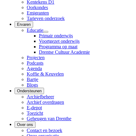
Kentekens D1
Oorkondes
Emigranten
Tarieven onderzoek
Ervaren
Educatie
Primair onderwijs
Voortgezet onderwijs
Programma op maat
Drentse Cultuur Academie
Projecten
Podcasts
Agenda
Koffie & Keuvelen
Bartje
Blogs
Ondersteunen
Archiefbeheer
Archief overdragen
E-depot
Toezicht
Geheugen van Drenthe
Over ons
Contact en bezoek
Onze organisatie