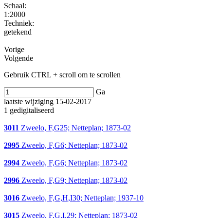
Schaal
:
1:2000
Techniek:
getekend
Vorige
Volgende
Gebruik CTRL + scroll om te scrollen
Ga
laatste wijziging 15-02-2017
1 gedigitaliseerd
3011
Zweelo, F,G25; Netteplan; 1873-02
2995
Zweelo, F,G6; Netteplan; 1873-02
2994
Zweelo, F,G6; Netteplan; 1873-02
2996
Zweelo, F,G9; Netteplan; 1873-02
3016
Zweelo, F,G,H,I30; Netteplan; 1937-10
3015
Zweelo, F,G,I,29; Netteplan; 1873-02