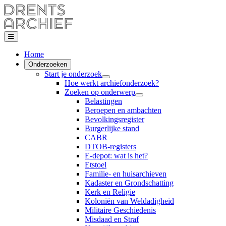
Home
Onderzoeken
Start je onderzoek
Hoe werkt archiefonderzoek?
Zoeken op onderwerp
Belastingen
Beroepen en ambachten
Bevolkingsregister
Burgerlijke stand
CABR
DTOB-registers
E-depot: wat is het?
Etstoel
Familie- en huisarchieven
Kadaster en Grondschatting
Kerk en Religie
Koloniën van Weldadigheid
Militaire Geschiedenis
Misdaad en Straf