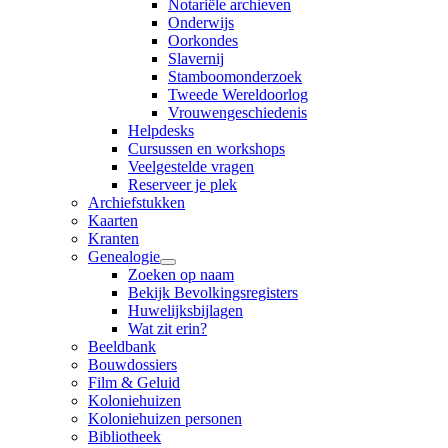
Notariële archieven
Onderwijs
Oorkondes
Slavernij
Stamboomonderzoek
Tweede Wereldoorlog
Vrouwengeschiedenis
Helpdesks
Cursussen en workshops
Veelgestelde vragen
Reserveer je plek
Archiefstukken
Kaarten
Kranten
Genealogie
Zoeken op naam
Bekijk Bevolkingsregisters
Huwelijksbijlagen
Wat zit erin?
Beeldbank
Bouwdossiers
Film & Geluid
Koloniehuizen
Koloniehuizen personen
Bibliotheek