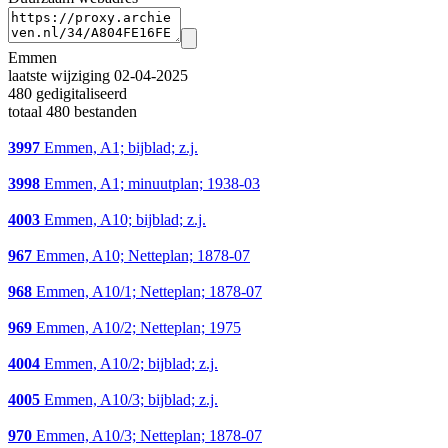
Emmen
laatste wijziging 02-04-2025
480 gedigitaliseerd
totaal 480 bestanden
3997
Emmen, A1; bijblad; z.j.
3998
Emmen, A1; minuutplan; 1938-03
4003
Emmen, A10; bijblad; z.j.
967
Emmen, A10; Netteplan; 1878-07
968
Emmen, A10/1; Netteplan; 1878-07
969
Emmen, A10/2; Netteplan; 1975
4004
Emmen, A10/2; bijblad; z.j.
4005
Emmen, A10/3; bijblad; z.j.
970
Emmen, A10/3; Netteplan; 1878-07