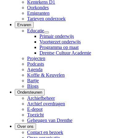
Kentekens D1
Oorkondes
Emigranten
Tarieven onderzoek
Ervaren
Educatie
Primair onderwijs
Voortgezet onderwijs
Programma op maat
Drentse Cultuur Academie
Projecten
Podcasts
Agenda
Koffie & Keuvelen
Bartje
Blogs
Ondersteunen
Archiefbeheer
Archief overdragen
E-depot
Toezicht
Geheugen van Drenthe
Over ons
Contact en bezoek
Onze organisatie