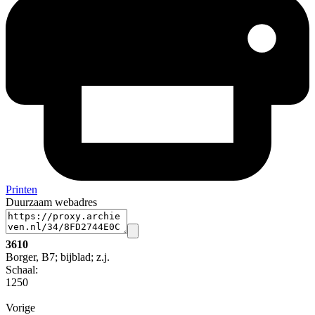
Printen
Duurzaam webadres
3610
Borger, B7; bijblad; z.j.
Schaal
:
1250
Vorige