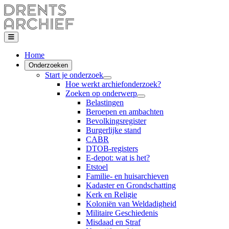
Home
Onderzoeken
Start je onderzoek
Hoe werkt archiefonderzoek?
Zoeken op onderwerp
Belastingen
Beroepen en ambachten
Bevolkingsregister
Burgerlijke stand
CABR
DTOB-registers
E-depot: wat is het?
Etstoel
Familie- en huisarchieven
Kadaster en Grondschatting
Kerk en Religie
Koloniën van Weldadigheid
Militaire Geschiedenis
Misdaad en Straf