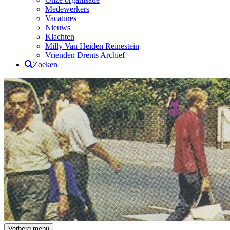
Medewerkers
Vacatures
Nieuws
Klachten
Milly Van Heiden Reinestein
Vrienden Drents Archief
Zoeken
Drents Archief
Verberg menu