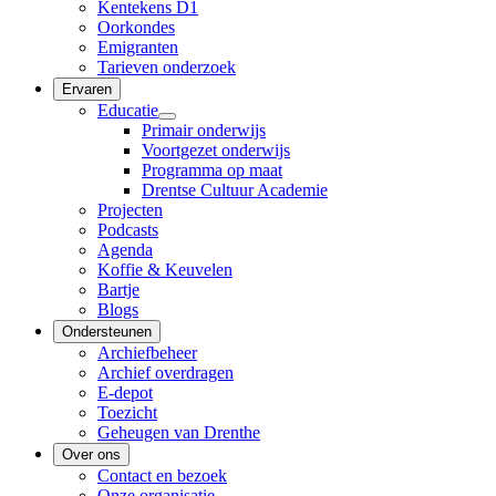
Kentekens D1
Oorkondes
Emigranten
Tarieven onderzoek
Ervaren
Educatie
Primair onderwijs
Voortgezet onderwijs
Programma op maat
Drentse Cultuur Academie
Projecten
Podcasts
Agenda
Koffie & Keuvelen
Bartje
Blogs
Ondersteunen
Archiefbeheer
Archief overdragen
E-depot
Toezicht
Geheugen van Drenthe
Over ons
Contact en bezoek
Onze organisatie