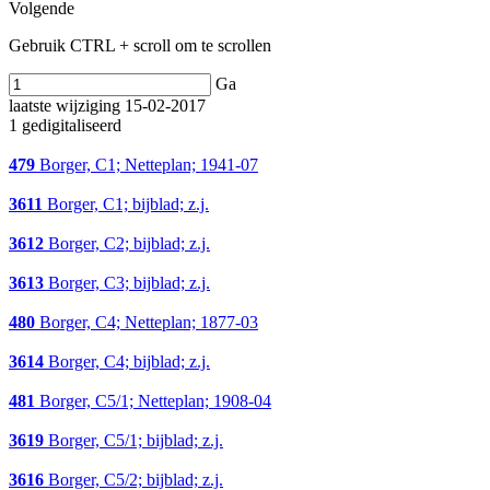
Volgende
Gebruik CTRL + scroll om te scrollen
Ga
laatste wijziging 15-02-2017
1 gedigitaliseerd
479
Borger, C1; Netteplan; 1941-07
3611
Borger, C1; bijblad; z.j.
3612
Borger, C2; bijblad; z.j.
3613
Borger, C3; bijblad; z.j.
480
Borger, C4; Netteplan; 1877-03
3614
Borger, C4; bijblad; z.j.
481
Borger, C5/1; Netteplan; 1908-04
3619
Borger, C5/1; bijblad; z.j.
3616
Borger, C5/2; bijblad; z.j.