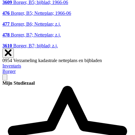
3609
Borger, B5; bijblad; 1966-06
476
Borger, B5; Netteplan; 1966-06
477
Borger, B6; Netteplan; z.j.
478
Borger, B7; Netteplan; z.j.
3610
Borger, B7; bijblad; z.j.
0954 Verzameling kadastrale netteplans en bijbladen
Inventaris
Borger
Mijn Studiezaal