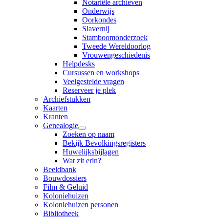
Notariële archieven
Onderwijs
Oorkondes
Slavernij
Stamboomonderzoek
Tweede Wereldoorlog
Vrouwengeschiedenis
Helpdesks
Cursussen en workshops
Veelgestelde vragen
Reserveer je plek
Archiefstukken
Kaarten
Kranten
Genealogie
Zoeken op naam
Bekijk Bevolkingsregisters
Huwelijksbijlagen
Wat zit erin?
Beeldbank
Bouwdossiers
Film & Geluid
Koloniehuizen
Koloniehuizen personen
Bibliotheek