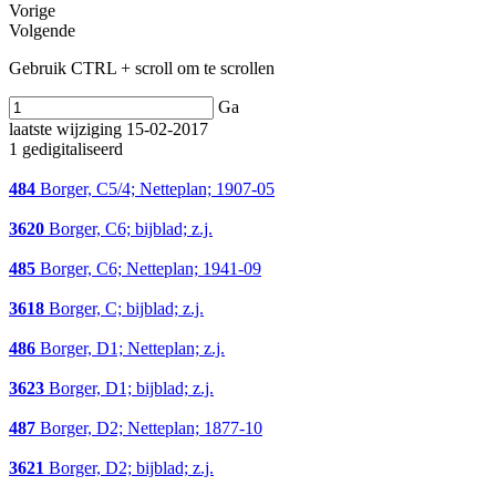
Vorige
Volgende
Gebruik CTRL + scroll om te scrollen
Ga
laatste wijziging 15-02-2017
1 gedigitaliseerd
484
Borger, C5/4; Netteplan; 1907-05
3620
Borger, C6; bijblad; z.j.
485
Borger, C6; Netteplan; 1941-09
3618
Borger, C; bijblad; z.j.
486
Borger, D1; Netteplan; z.j.
3623
Borger, D1; bijblad; z.j.
487
Borger, D2; Netteplan; 1877-10
3621
Borger, D2; bijblad; z.j.