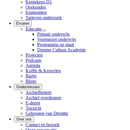
Kentekens D1
Oorkondes
Emigranten
Tarieven onderzoek
Ervaren
Educatie
Primair onderwijs
Voortgezet onderwijs
Programma op maat
Drentse Cultuur Academie
Projecten
Podcasts
Agenda
Koffie & Keuvelen
Bartje
Blogs
Ondersteunen
Archiefbeheer
Archief overdragen
E-depot
Toezicht
Geheugen van Drenthe
Over ons
Contact en bezoek
Onze organisatie