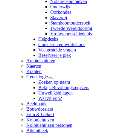
Notariële archieven
Onderwijs
Oorkondes
Slavernij
Stamboomonderzoek
Tweede Wereldoorlog
Vrouwengeschiedenis
Helpdesks
Cursussen en workshops
Veelgestelde vragen
Reserveer je plek
Archiefstukken
Kaarten
Kranten
Genealogie
Zoeken op naam
Bekijk Bevolkingsregisters
Huwelijksbijlagen
Wat zit erin?
Beeldbank
Bouwdossiers
Film & Geluid
Koloniehuizen
Koloniehuizen personen
Bibliotheek