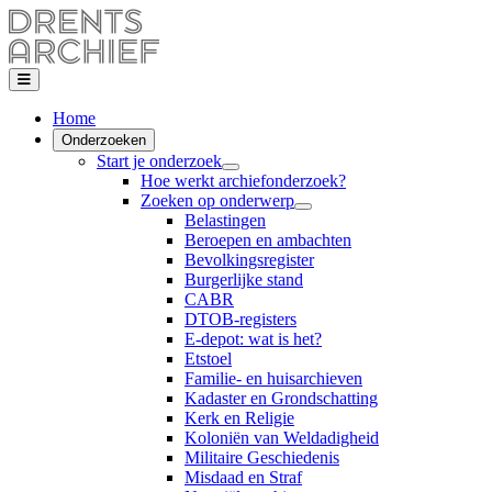
Home
Onderzoeken
Start je onderzoek
Hoe werkt archiefonderzoek?
Zoeken op onderwerp
Belastingen
Beroepen en ambachten
Bevolkingsregister
Burgerlijke stand
CABR
DTOB-registers
E-depot: wat is het?
Etstoel
Familie- en huisarchieven
Kadaster en Grondschatting
Kerk en Religie
Koloniën van Weldadigheid
Militaire Geschiedenis
Misdaad en Straf