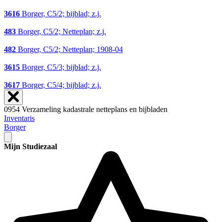
3616
Borger, C5/2; bijblad; z.j.
483
Borger, C5/2; Netteplan; z.j.
482
Borger, C5/2; Netteplan; 1908-04
3615
Borger, C5/3; bijblad; z.j.
3617
Borger, C5/4; bijblad; z.j.
0954 Verzameling kadastrale netteplans en bijbladen
Inventaris
Borger
Mijn Studiezaal