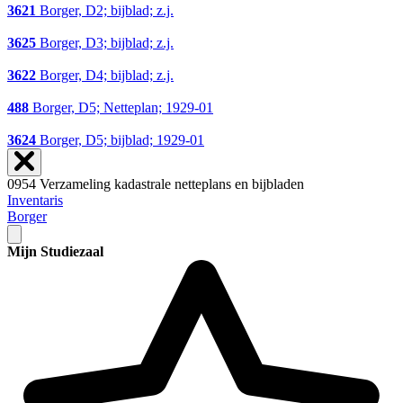
3621
Borger, D2; bijblad; z.j.
3625
Borger, D3; bijblad; z.j.
3622
Borger, D4; bijblad; z.j.
488
Borger, D5; Netteplan; 1929-01
3624
Borger, D5; bijblad; 1929-01
0954 Verzameling kadastrale netteplans en bijbladen
Inventaris
Borger
Mijn Studiezaal