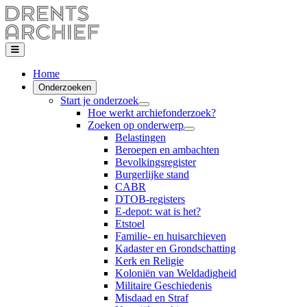
Home
Onderzoeken
Start je onderzoek
Hoe werkt archiefonderzoek?
Zoeken op onderwerp
Belastingen
Beroepen en ambachten
Bevolkingsregister
Burgerlijke stand
CABR
DTOB-registers
E-depot: wat is het?
Etstoel
Familie- en huisarchieven
Kadaster en Grondschatting
Kerk en Religie
Koloniën van Weldadigheid
Militaire Geschiedenis
Misdaad en Straf