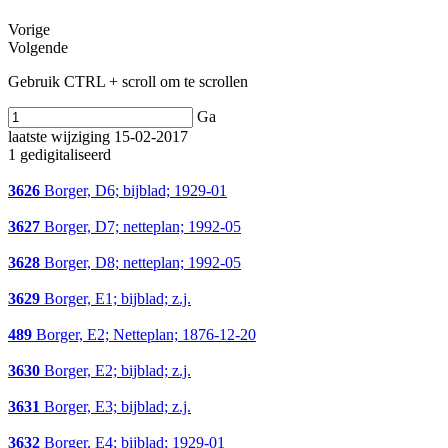
Vorige
Volgende
Gebruik CTRL + scroll om te scrollen
Ga
laatste wijziging 15-02-2017
1 gedigitaliseerd
3626
Borger, D6; bijblad; 1929-01
3627
Borger, D7; netteplan; 1992-05
3628
Borger, D8; netteplan; 1992-05
3629
Borger, E1; bijblad; z.j.
489
Borger, E2; Netteplan; 1876-12-20
3630
Borger, E2; bijblad; z.j.
3631
Borger, E3; bijblad; z.j.
3632
Borger, E4; bijblad; 1929-01