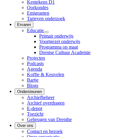
Kentekens D1
Oorkondes
Emigranten
Tarieven onderzoek
Ervaren
Educatie
Primair onderwijs
Voortgezet onderwijs
Programma op maat
Drentse Cultuur Academie
Projecten
Podcasts
Agenda
Koffie & Keuvelen
Bartje
Blogs
Ondersteunen
Archiefbeheer
Archief overdragen
E-depot
Toezicht
Geheugen van Drenthe
Over ons
Contact en bezoek
Onze organisatie