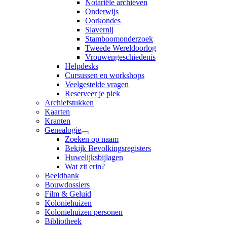
Notariële archieven
Onderwijs
Oorkondes
Slavernij
Stamboomonderzoek
Tweede Wereldoorlog
Vrouwengeschiedenis
Helpdesks
Cursussen en workshops
Veelgestelde vragen
Reserveer je plek
Archiefstukken
Kaarten
Kranten
Genealogie
Zoeken op naam
Bekijk Bevolkingsregisters
Huwelijksbijlagen
Wat zit erin?
Beeldbank
Bouwdossiers
Film & Geluid
Koloniehuizen
Koloniehuizen personen
Bibliotheek