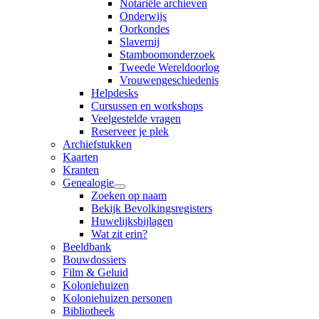
Notariële archieven
Onderwijs
Oorkondes
Slavernij
Stamboomonderzoek
Tweede Wereldoorlog
Vrouwengeschiedenis
Helpdesks
Cursussen en workshops
Veelgestelde vragen
Reserveer je plek
Archiefstukken
Kaarten
Kranten
Genealogie
Zoeken op naam
Bekijk Bevolkingsregisters
Huwelijksbijlagen
Wat zit erin?
Beeldbank
Bouwdossiers
Film & Geluid
Koloniehuizen
Koloniehuizen personen
Bibliotheek