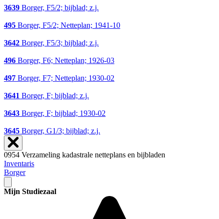
3639
Borger, F5/2; bijblad; z.j.
495
Borger, F5/2; Netteplan; 1941-10
3642
Borger, F5/3; bijblad; z.j.
496
Borger, F6; Netteplan; 1926-03
497
Borger, F7; Netteplan; 1930-02
3641
Borger, F; bijblad; z.j.
3643
Borger, F; bijblad; 1930-02
3645
Borger, G1/3; bijblad; z.j.
0954 Verzameling kadastrale netteplans en bijbladen
Inventaris
Borger
Mijn Studiezaal