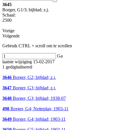
3645
Borger, G1/3; bijblad; z.j.
Schaal
:
2500
Vorige
Volgende
Gebruik CTRL + scroll om te scrollen
Ga
laatste wijziging 15-02-2017
1 gedigitaliseerd
3646
Borger, G2; bijblad; z.j.
3647
Borger, G3; bijblad; z.j.
3648
Borger, G3; bijblad; 1938-07
498
Borger, G4; Netteplan; 1903-11
3649
Borger, G4; bijblad; 1903-11
3650
Borger, G5; bijblad; 1903-11