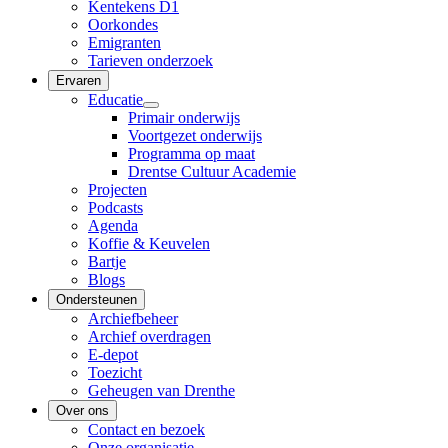
Kentekens D1
Oorkondes
Emigranten
Tarieven onderzoek
Ervaren
Educatie
Primair onderwijs
Voortgezet onderwijs
Programma op maat
Drentse Cultuur Academie
Projecten
Podcasts
Agenda
Koffie & Keuvelen
Bartje
Blogs
Ondersteunen
Archiefbeheer
Archief overdragen
E-depot
Toezicht
Geheugen van Drenthe
Over ons
Contact en bezoek
Onze organisatie