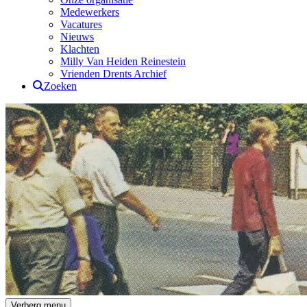
Medewerkers
Vacatures
Nieuws
Klachten
Milly Van Heiden Reinestein
Vrienden Drents Archief
Zoeken
Drents Archief
Verberg menu