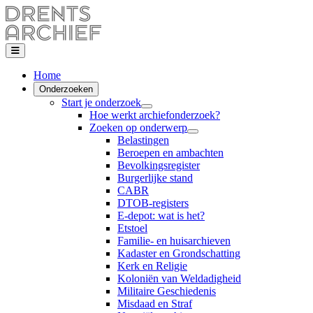
Home
Onderzoeken
Start je onderzoek
Hoe werkt archiefonderzoek?
Zoeken op onderwerp
Belastingen
Beroepen en ambachten
Bevolkingsregister
Burgerlijke stand
CABR
DTOB-registers
E-depot: wat is het?
Etstoel
Familie- en huisarchieven
Kadaster en Grondschatting
Kerk en Religie
Koloniën van Weldadigheid
Militaire Geschiedenis
Misdaad en Straf