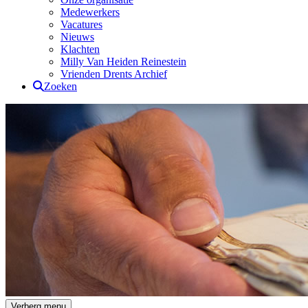
Medewerkers
Vacatures
Nieuws
Klachten
Milly Van Heiden Reinestein
Vrienden Drents Archief
Zoeken
Drents Archief
Verberg menu