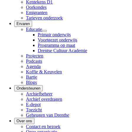
Kentekens D1
Oorkondes
Emigranten
Tarieven onderzoek
Ervaren
Educatie
Primair onderwijs
Voortgezet onderwijs
Programma op maat
Drentse Cultuur Academie
Projecten
Podcasts
Agenda
Koffie & Keuvelen
Bartje
Blogs
Ondersteunen
Archiefbeheer
Archief overdragen
E-depot
Toezicht
Geheugen van Drenthe
Over ons
Contact en bezoek
Onze organisatie