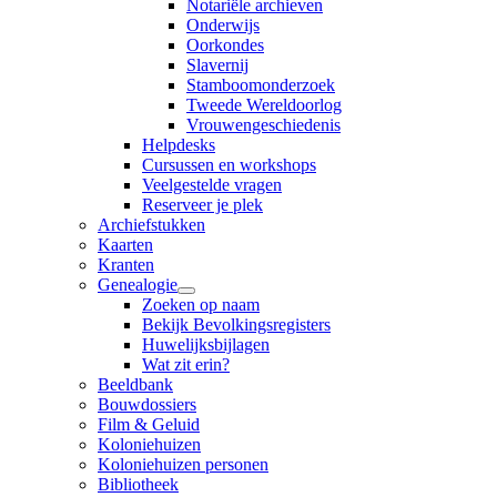
Notariële archieven
Onderwijs
Oorkondes
Slavernij
Stamboomonderzoek
Tweede Wereldoorlog
Vrouwengeschiedenis
Helpdesks
Cursussen en workshops
Veelgestelde vragen
Reserveer je plek
Archiefstukken
Kaarten
Kranten
Genealogie
Zoeken op naam
Bekijk Bevolkingsregisters
Huwelijksbijlagen
Wat zit erin?
Beeldbank
Bouwdossiers
Film & Geluid
Koloniehuizen
Koloniehuizen personen
Bibliotheek