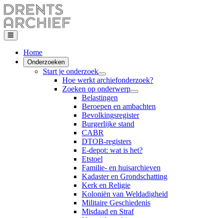
Home
Onderzoeken
Start je onderzoek
Hoe werkt archiefonderzoek?
Zoeken op onderwerp
Belastingen
Beroepen en ambachten
Bevolkingsregister
Burgerlijke stand
CABR
DTOB-registers
E-depot: wat is het?
Etstoel
Familie- en huisarchieven
Kadaster en Grondschatting
Kerk en Religie
Koloniën van Weldadigheid
Militaire Geschiedenis
Misdaad en Straf