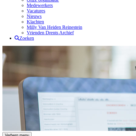
Medewerkers
Vacatures
Nieuws
Klachten
Milly Van Heiden Reinestein
Vrienden Drents Archief
Zoeken
Drents Archief
Verberg menu