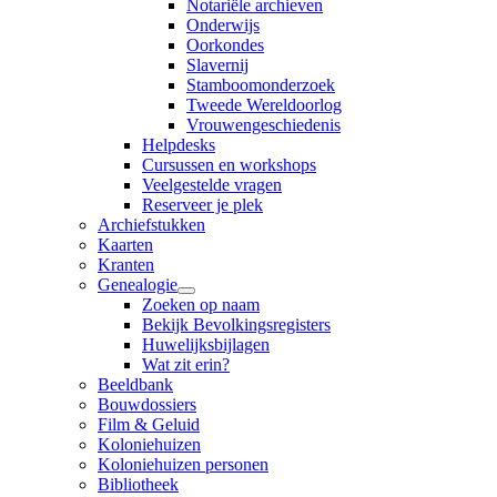
Notariële archieven
Onderwijs
Oorkondes
Slavernij
Stamboomonderzoek
Tweede Wereldoorlog
Vrouwengeschiedenis
Helpdesks
Cursussen en workshops
Veelgestelde vragen
Reserveer je plek
Archiefstukken
Kaarten
Kranten
Genealogie
Zoeken op naam
Bekijk Bevolkingsregisters
Huwelijksbijlagen
Wat zit erin?
Beeldbank
Bouwdossiers
Film & Geluid
Koloniehuizen
Koloniehuizen personen
Bibliotheek