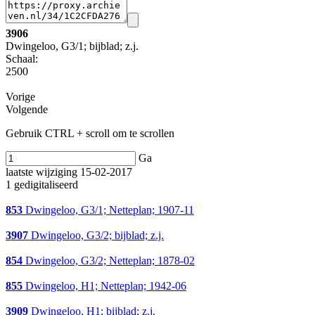
3906
Dwingeloo, G3/1; bijblad; z.j.
Schaal
:
2500
Vorige
Volgende
Gebruik CTRL + scroll om te scrollen
Ga
laatste wijziging 15-02-2017
1 gedigitaliseerd
853
Dwingeloo, G3/1; Netteplan; 1907-11
3907
Dwingeloo, G3/2; bijblad; z.j.
854
Dwingeloo, G3/2; Netteplan; 1878-02
855
Dwingeloo, H1; Netteplan; 1942-06
3909
Dwingeloo, H1; bijblad; z.j.