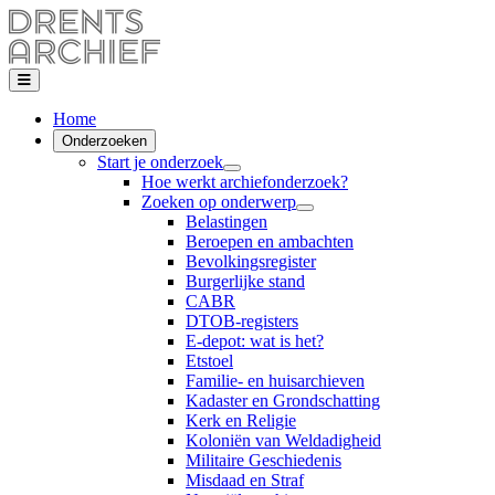
Home
Onderzoeken
Start je onderzoek
Hoe werkt archiefonderzoek?
Zoeken op onderwerp
Belastingen
Beroepen en ambachten
Bevolkingsregister
Burgerlijke stand
CABR
DTOB-registers
E-depot: wat is het?
Etstoel
Familie- en huisarchieven
Kadaster en Grondschatting
Kerk en Religie
Koloniën van Weldadigheid
Militaire Geschiedenis
Misdaad en Straf