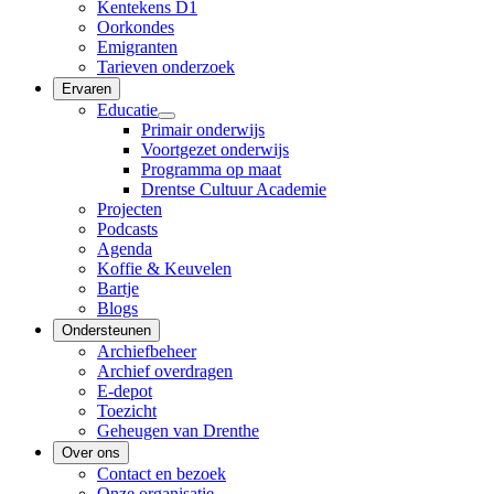
Kentekens D1
Oorkondes
Emigranten
Tarieven onderzoek
Ervaren
Educatie
Primair onderwijs
Voortgezet onderwijs
Programma op maat
Drentse Cultuur Academie
Projecten
Podcasts
Agenda
Koffie & Keuvelen
Bartje
Blogs
Ondersteunen
Archiefbeheer
Archief overdragen
E-depot
Toezicht
Geheugen van Drenthe
Over ons
Contact en bezoek
Onze organisatie