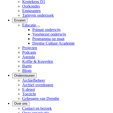
Kentekens D1
Oorkondes
Emigranten
Tarieven onderzoek
Ervaren
Educatie
Primair onderwijs
Voortgezet onderwijs
Programma op maat
Drentse Cultuur Academie
Projecten
Podcasts
Agenda
Koffie & Keuvelen
Bartje
Blogs
Ondersteunen
Archiefbeheer
Archief overdragen
E-depot
Toezicht
Geheugen van Drenthe
Over ons
Contact en bezoek
Onze organisatie