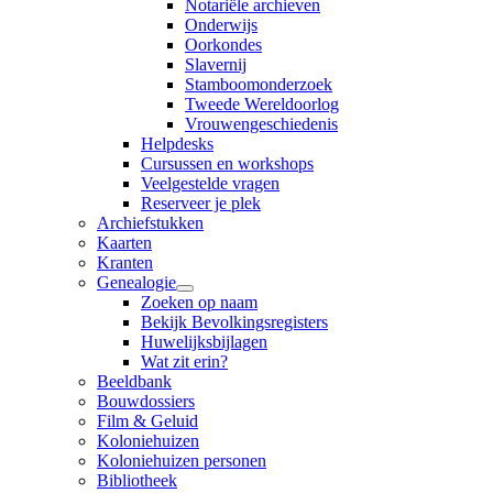
Notariële archieven
Onderwijs
Oorkondes
Slavernij
Stamboomonderzoek
Tweede Wereldoorlog
Vrouwengeschiedenis
Helpdesks
Cursussen en workshops
Veelgestelde vragen
Reserveer je plek
Archiefstukken
Kaarten
Kranten
Genealogie
Zoeken op naam
Bekijk Bevolkingsregisters
Huwelijksbijlagen
Wat zit erin?
Beeldbank
Bouwdossiers
Film & Geluid
Koloniehuizen
Koloniehuizen personen
Bibliotheek