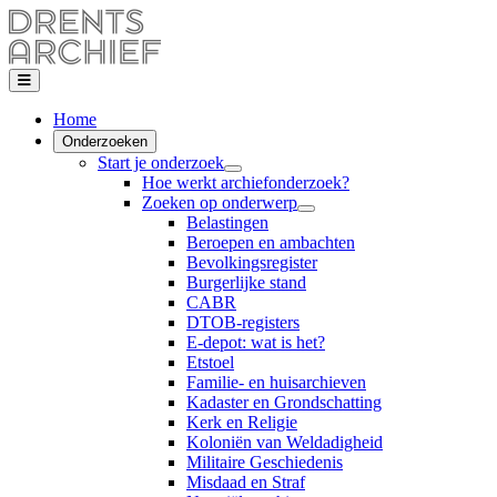
Home
Onderzoeken
Start je onderzoek
Hoe werkt archiefonderzoek?
Zoeken op onderwerp
Belastingen
Beroepen en ambachten
Bevolkingsregister
Burgerlijke stand
CABR
DTOB-registers
E-depot: wat is het?
Etstoel
Familie- en huisarchieven
Kadaster en Grondschatting
Kerk en Religie
Koloniën van Weldadigheid
Militaire Geschiedenis
Misdaad en Straf