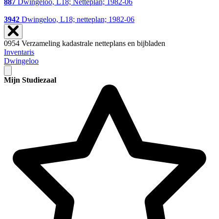
887
Dwingeloo, L18; Netteplan; 1982-06
3942
Dwingeloo, L18; netteplan; 1982-06
0954 Verzameling kadastrale netteplans en bijbladen
Inventaris
Dwingeloo
Mijn Studiezaal