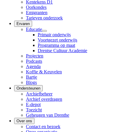
Kentekens D1
Oorkondes
Emigranten
Tarieven onderzoek
Ervaren
Educatie
Primair onderwijs
Voortgezet onderwijs
Programma op maat
Drentse Cultuur Academie
Projecten
Podcasts
Agenda
Koffie & Keuvelen
Bartje
Blogs
Ondersteunen
Archiefbeheer
Archief overdragen
E-depot
Toezicht
Geheugen van Drenthe
Over ons
Contact en bezoek
Onze organisatie