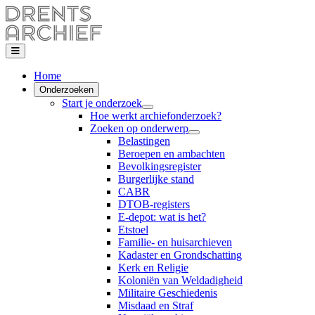
Home
Onderzoeken
Start je onderzoek
Hoe werkt archiefonderzoek?
Zoeken op onderwerp
Belastingen
Beroepen en ambachten
Bevolkingsregister
Burgerlijke stand
CABR
DTOB-registers
E-depot: wat is het?
Etstoel
Familie- en huisarchieven
Kadaster en Grondschatting
Kerk en Religie
Koloniën van Weldadigheid
Militaire Geschiedenis
Misdaad en Straf