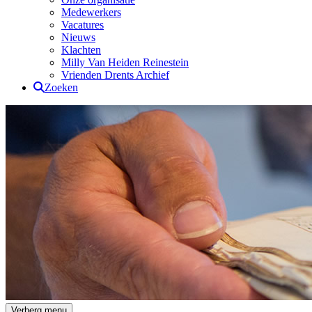
Medewerkers
Vacatures
Nieuws
Klachten
Milly Van Heiden Reinestein
Vrienden Drents Archief
Zoeken
Drents Archief
Verberg menu