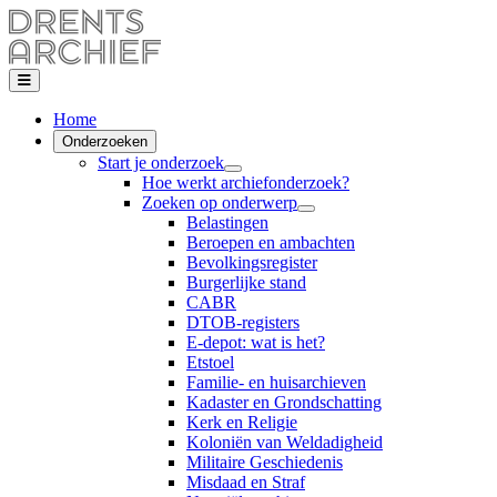
Home
Onderzoeken
Start je onderzoek
Hoe werkt archiefonderzoek?
Zoeken op onderwerp
Belastingen
Beroepen en ambachten
Bevolkingsregister
Burgerlijke stand
CABR
DTOB-registers
E-depot: wat is het?
Etstoel
Familie- en huisarchieven
Kadaster en Grondschatting
Kerk en Religie
Koloniën van Weldadigheid
Militaire Geschiedenis
Misdaad en Straf