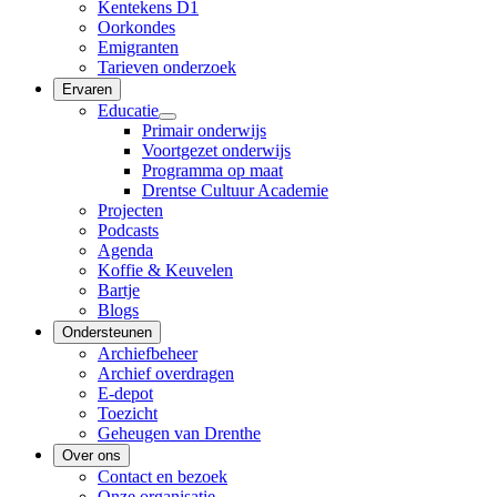
Kentekens D1
Oorkondes
Emigranten
Tarieven onderzoek
Ervaren
Educatie
Primair onderwijs
Voortgezet onderwijs
Programma op maat
Drentse Cultuur Academie
Projecten
Podcasts
Agenda
Koffie & Keuvelen
Bartje
Blogs
Ondersteunen
Archiefbeheer
Archief overdragen
E-depot
Toezicht
Geheugen van Drenthe
Over ons
Contact en bezoek
Onze organisatie