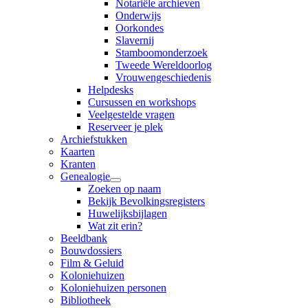
Notariële archieven
Onderwijs
Oorkondes
Slavernij
Stamboomonderzoek
Tweede Wereldoorlog
Vrouwengeschiedenis
Helpdesks
Cursussen en workshops
Veelgestelde vragen
Reserveer je plek
Archiefstukken
Kaarten
Kranten
Genealogie
Zoeken op naam
Bekijk Bevolkingsregisters
Huwelijksbijlagen
Wat zit erin?
Beeldbank
Bouwdossiers
Film & Geluid
Koloniehuizen
Koloniehuizen personen
Bibliotheek