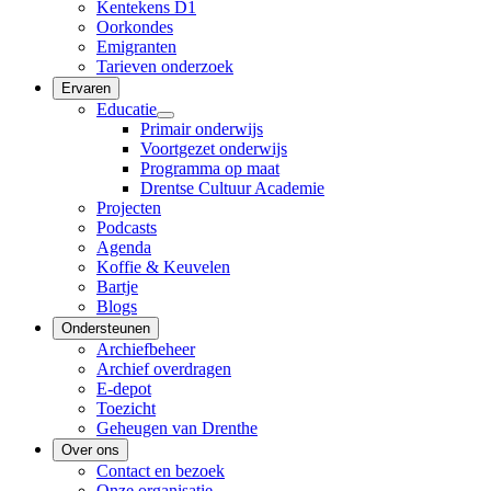
Kentekens D1
Oorkondes
Emigranten
Tarieven onderzoek
Ervaren
Educatie
Primair onderwijs
Voortgezet onderwijs
Programma op maat
Drentse Cultuur Academie
Projecten
Podcasts
Agenda
Koffie & Keuvelen
Bartje
Blogs
Ondersteunen
Archiefbeheer
Archief overdragen
E-depot
Toezicht
Geheugen van Drenthe
Over ons
Contact en bezoek
Onze organisatie