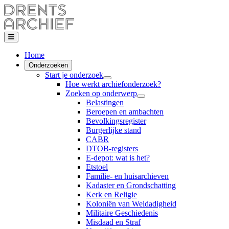
Home
Onderzoeken
Start je onderzoek
Hoe werkt archiefonderzoek?
Zoeken op onderwerp
Belastingen
Beroepen en ambachten
Bevolkingsregister
Burgerlijke stand
CABR
DTOB-registers
E-depot: wat is het?
Etstoel
Familie- en huisarchieven
Kadaster en Grondschatting
Kerk en Religie
Koloniën van Weldadigheid
Militaire Geschiedenis
Misdaad en Straf