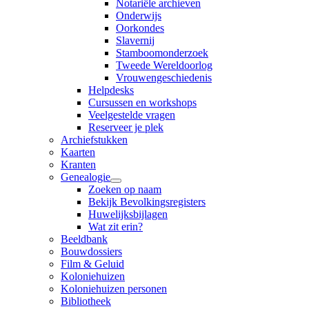
Notariële archieven
Onderwijs
Oorkondes
Slavernij
Stamboomonderzoek
Tweede Wereldoorlog
Vrouwengeschiedenis
Helpdesks
Cursussen en workshops
Veelgestelde vragen
Reserveer je plek
Archiefstukken
Kaarten
Kranten
Genealogie
Zoeken op naam
Bekijk Bevolkingsregisters
Huwelijksbijlagen
Wat zit erin?
Beeldbank
Bouwdossiers
Film & Geluid
Koloniehuizen
Koloniehuizen personen
Bibliotheek