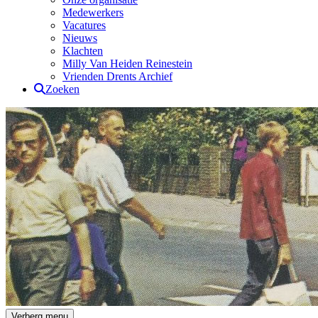
Medewerkers
Vacatures
Nieuws
Klachten
Milly Van Heiden Reinestein
Vrienden Drents Archief
Zoeken
Drents Archief
Verberg menu