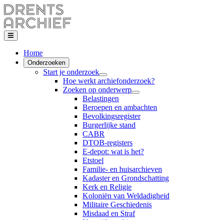
Home
Onderzoeken
Start je onderzoek
Hoe werkt archiefonderzoek?
Zoeken op onderwerp
Belastingen
Beroepen en ambachten
Bevolkingsregister
Burgerlijke stand
CABR
DTOB-registers
E-depot: wat is het?
Etstoel
Familie- en huisarchieven
Kadaster en Grondschatting
Kerk en Religie
Koloniën van Weldadigheid
Militaire Geschiedenis
Misdaad en Straf