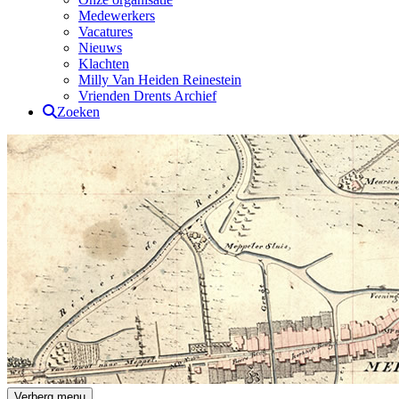
Medewerkers
Vacatures
Nieuws
Klachten
Milly Van Heiden Reinestein
Vrienden Drents Archief
Zoeken
Drents Archief
Verberg menu