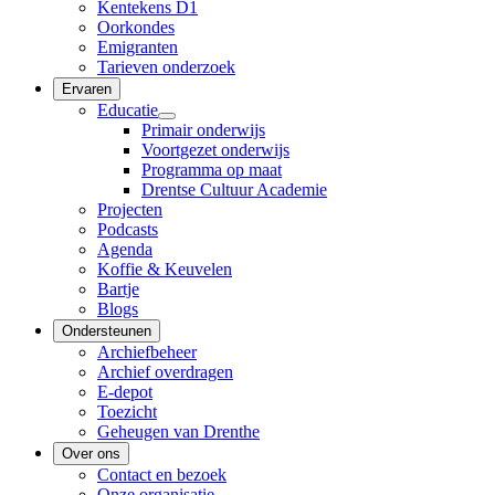
Kentekens D1
Oorkondes
Emigranten
Tarieven onderzoek
Ervaren
Educatie
Primair onderwijs
Voortgezet onderwijs
Programma op maat
Drentse Cultuur Academie
Projecten
Podcasts
Agenda
Koffie & Keuvelen
Bartje
Blogs
Ondersteunen
Archiefbeheer
Archief overdragen
E-depot
Toezicht
Geheugen van Drenthe
Over ons
Contact en bezoek
Onze organisatie