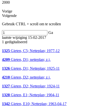
2000
Vorige
Volgende
Gebruik CTRL + scroll om te scrollen
Ga
laatste wijziging 15-02-2017
1 gedigitaliseerd
1325
Gieten, C5; Netteplan; 1977-12
4209
Gieten, D1; netteplan; z.j.
1326
Gieten, D1; Netteplan; 1925-11
4210
Gieten, D2; netteplan; z.j.
1327
Gieten, D2; Netteplan; 1924-11
1328
Gieten, E1; Netteplan; 1904-11
1342
Gieten, E10; Netteplan; 1963-04-17