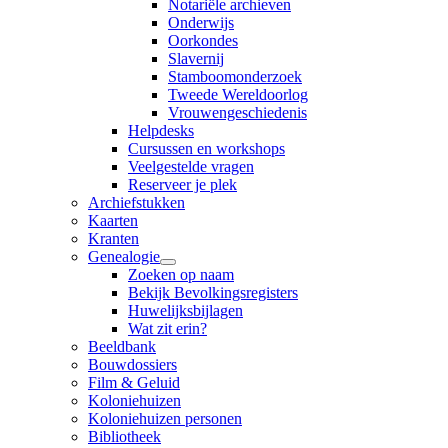
Notariële archieven
Onderwijs
Oorkondes
Slavernij
Stamboomonderzoek
Tweede Wereldoorlog
Vrouwengeschiedenis
Helpdesks
Cursussen en workshops
Veelgestelde vragen
Reserveer je plek
Archiefstukken
Kaarten
Kranten
Genealogie
Zoeken op naam
Bekijk Bevolkingsregisters
Huwelijksbijlagen
Wat zit erin?
Beeldbank
Bouwdossiers
Film & Geluid
Koloniehuizen
Koloniehuizen personen
Bibliotheek