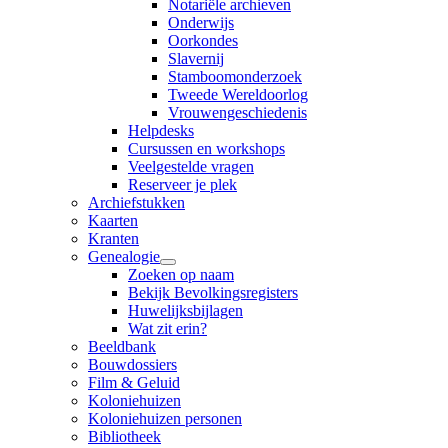
Notariële archieven
Onderwijs
Oorkondes
Slavernij
Stamboomonderzoek
Tweede Wereldoorlog
Vrouwengeschiedenis
Helpdesks
Cursussen en workshops
Veelgestelde vragen
Reserveer je plek
Archiefstukken
Kaarten
Kranten
Genealogie
Zoeken op naam
Bekijk Bevolkingsregisters
Huwelijksbijlagen
Wat zit erin?
Beeldbank
Bouwdossiers
Film & Geluid
Koloniehuizen
Koloniehuizen personen
Bibliotheek