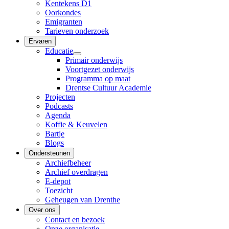
Kentekens D1
Oorkondes
Emigranten
Tarieven onderzoek
Ervaren
Educatie
Primair onderwijs
Voortgezet onderwijs
Programma op maat
Drentse Cultuur Academie
Projecten
Podcasts
Agenda
Koffie & Keuvelen
Bartje
Blogs
Ondersteunen
Archiefbeheer
Archief overdragen
E-depot
Toezicht
Geheugen van Drenthe
Over ons
Contact en bezoek
Onze organisatie