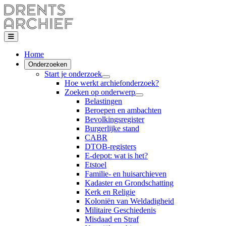
Home
Onderzoeken
Start je onderzoek
Hoe werkt archiefonderzoek?
Zoeken op onderwerp
Belastingen
Beroepen en ambachten
Bevolkingsregister
Burgerlijke stand
CABR
DTOB-registers
E-depot: wat is het?
Etstoel
Familie- en huisarchieven
Kadaster en Grondschatting
Kerk en Religie
Koloniën van Weldadigheid
Militaire Geschiedenis
Misdaad en Straf