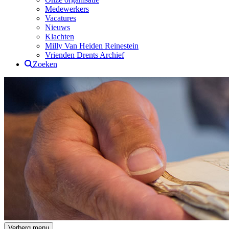
Medewerkers
Vacatures
Nieuws
Klachten
Milly Van Heiden Reinestein
Vrienden Drents Archief
Zoeken
Drents Archief
Verberg menu