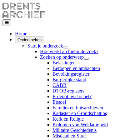
Home
Onderzoeken
Start je onderzoek
Hoe werkt archiefonderzoek?
Zoeken op onderwerp
Belastingen
Beroepen en ambachten
Bevolkingsregister
Burgerlijke stand
CABR
DTOB-registers
E-depot: wat is het?
Etstoel
Familie- en huisarchieven
Kadaster en Grondschatting
Kerk en Religie
Koloniën van Weldadigheid
Militaire Geschiedenis
Misdaad en Straf