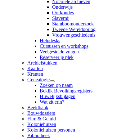
Notariële archieven
Onderwijs
Oorkondes
Slavernij
Stamboomonderzoek
Tweede Wereldoorlog
Vrouwengeschiedenis
Helpdesks
Cursussen en workshops
Veelgestelde vragen
Reserveer je plek
Archiefstukken
Kaarten
Kranten
Genealogie
Zoeken op naam
Bekijk Bevolkingsregisters
Huwelijksbijlagen
Wat zit erin?
Beeldbank
Bouwdossiers
Film & Geluid
Koloniehuizen
Koloniehuizen personen
Bibliotheek