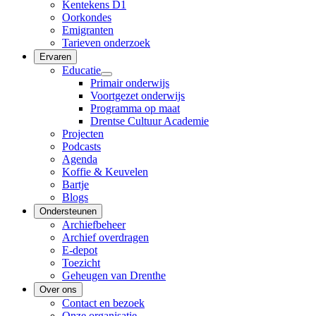
Kentekens D1
Oorkondes
Emigranten
Tarieven onderzoek
Ervaren
Educatie
Primair onderwijs
Voortgezet onderwijs
Programma op maat
Drentse Cultuur Academie
Projecten
Podcasts
Agenda
Koffie & Keuvelen
Bartje
Blogs
Ondersteunen
Archiefbeheer
Archief overdragen
E-depot
Toezicht
Geheugen van Drenthe
Over ons
Contact en bezoek
Onze organisatie