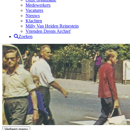
Medewerkers
Vacatures
Nieuws
Klachten
Milly Van Heiden Reinestein
Vrienden Drents Archief
Zoeken
Drents Archief
Verberg menu