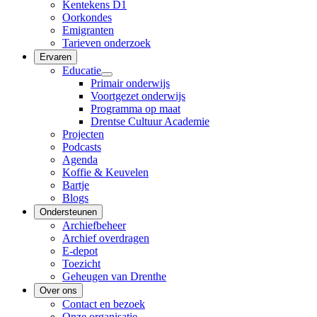
Kentekens D1
Oorkondes
Emigranten
Tarieven onderzoek
Ervaren
Educatie
Primair onderwijs
Voortgezet onderwijs
Programma op maat
Drentse Cultuur Academie
Projecten
Podcasts
Agenda
Koffie & Keuvelen
Bartje
Blogs
Ondersteunen
Archiefbeheer
Archief overdragen
E-depot
Toezicht
Geheugen van Drenthe
Over ons
Contact en bezoek
Onze organisatie