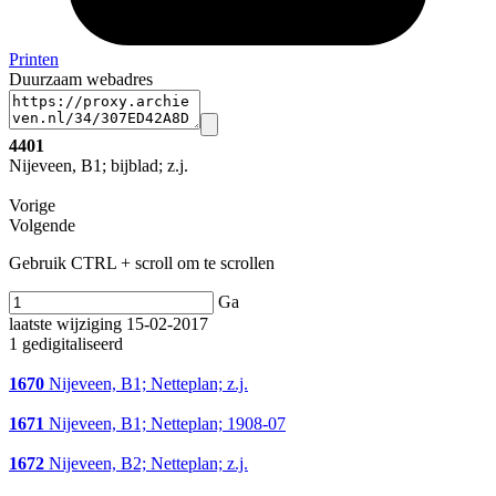
Printen
Duurzaam webadres
4401
Nijeveen, B1; bijblad; z.j.
Vorige
Volgende
Gebruik CTRL + scroll om te scrollen
Ga
laatste wijziging 15-02-2017
1 gedigitaliseerd
1670
Nijeveen, B1; Netteplan; z.j.
1671
Nijeveen, B1; Netteplan; 1908-07
1672
Nijeveen, B2; Netteplan; z.j.