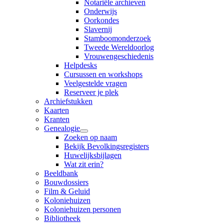
Notariële archieven
Onderwijs
Oorkondes
Slavernij
Stamboomonderzoek
Tweede Wereldoorlog
Vrouwengeschiedenis
Helpdesks
Cursussen en workshops
Veelgestelde vragen
Reserveer je plek
Archiefstukken
Kaarten
Kranten
Genealogie
Zoeken op naam
Bekijk Bevolkingsregisters
Huwelijksbijlagen
Wat zit erin?
Beeldbank
Bouwdossiers
Film & Geluid
Koloniehuizen
Koloniehuizen personen
Bibliotheek