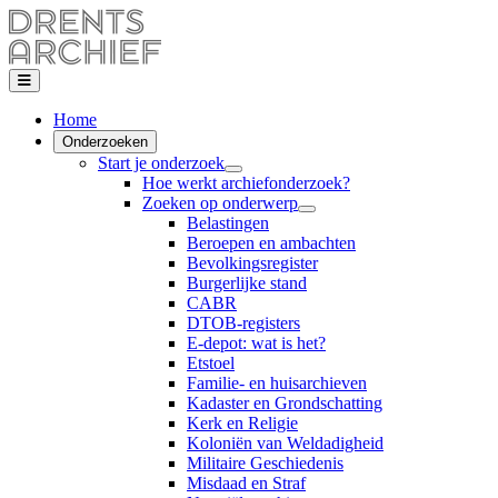
Home
Onderzoeken
Start je onderzoek
Hoe werkt archiefonderzoek?
Zoeken op onderwerp
Belastingen
Beroepen en ambachten
Bevolkingsregister
Burgerlijke stand
CABR
DTOB-registers
E-depot: wat is het?
Etstoel
Familie- en huisarchieven
Kadaster en Grondschatting
Kerk en Religie
Koloniën van Weldadigheid
Militaire Geschiedenis
Misdaad en Straf