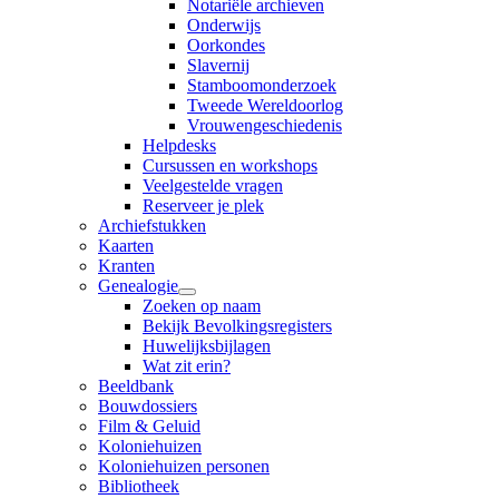
Notariële archieven
Onderwijs
Oorkondes
Slavernij
Stamboomonderzoek
Tweede Wereldoorlog
Vrouwengeschiedenis
Helpdesks
Cursussen en workshops
Veelgestelde vragen
Reserveer je plek
Archiefstukken
Kaarten
Kranten
Genealogie
Zoeken op naam
Bekijk Bevolkingsregisters
Huwelijksbijlagen
Wat zit erin?
Beeldbank
Bouwdossiers
Film & Geluid
Koloniehuizen
Koloniehuizen personen
Bibliotheek