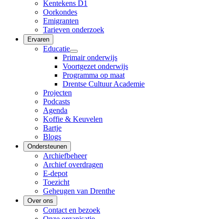
Kentekens D1
Oorkondes
Emigranten
Tarieven onderzoek
Ervaren
Educatie
Primair onderwijs
Voortgezet onderwijs
Programma op maat
Drentse Cultuur Academie
Projecten
Podcasts
Agenda
Koffie & Keuvelen
Bartje
Blogs
Ondersteunen
Archiefbeheer
Archief overdragen
E-depot
Toezicht
Geheugen van Drenthe
Over ons
Contact en bezoek
Onze organisatie