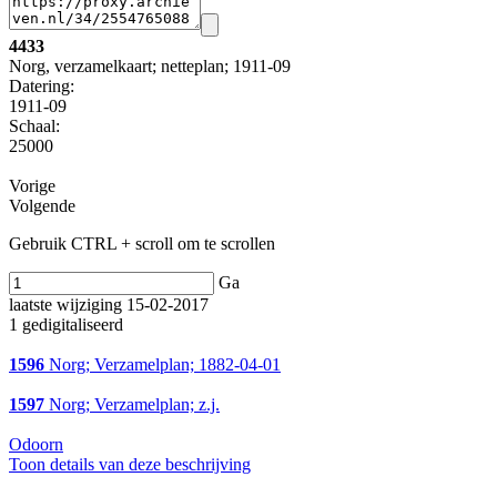
4433
Norg, verzamelkaart; netteplan; 1911-09
Datering
:
1911-09
Schaal
:
25000
Vorige
Volgende
Gebruik CTRL + scroll om te scrollen
Ga
laatste wijziging 15-02-2017
1 gedigitaliseerd
1596
Norg; Verzamelplan; 1882-04-01
1597
Norg; Verzamelplan; z.j.
Odoorn
Toon details van deze beschrijving