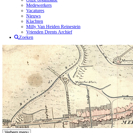
Medewerkers
Vacatures
Nieuws
Klachten
Milly Van Heiden Reinestein
Vrienden Drents Archief
Zoeken
Drents Archief
Verberg menu