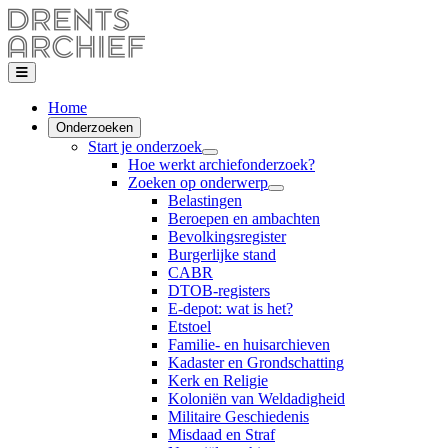
Home
Onderzoeken
Start je onderzoek
Hoe werkt archiefonderzoek?
Zoeken op onderwerp
Belastingen
Beroepen en ambachten
Bevolkingsregister
Burgerlijke stand
CABR
DTOB-registers
E-depot: wat is het?
Etstoel
Familie- en huisarchieven
Kadaster en Grondschatting
Kerk en Religie
Koloniën van Weldadigheid
Militaire Geschiedenis
Misdaad en Straf