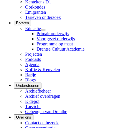
Kentekens D1
Oorkondes
Emigranten
Tarieven onderzoek
Ervaren
Educatie
Primair onderwijs
Voortgezet onderwijs
Programma op maat
Drentse Cultuur Academie
Projecten
Podcasts
Agenda
Koffie & Keuvelen
Bartje
Blogs
Ondersteunen
Archiefbeheer
Archief overdragen
E-depot
Toezicht
Geheugen van Drenthe
Over ons
Contact en bezoek
Onze organisatie