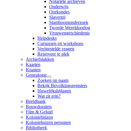
Notariële archieven
Onderwijs
Oorkondes
Slavernij
Stamboomonderzoek
Tweede Wereldoorlog
Vrouwengeschiedenis
Helpdesks
Cursussen en workshops
Veelgestelde vragen
Reserveer je plek
Archiefstukken
Kaarten
Kranten
Genealogie
Zoeken op naam
Bekijk Bevolkingsregisters
Huwelijksbijlagen
Wat zit erin?
Beeldbank
Bouwdossiers
Film & Geluid
Koloniehuizen
Koloniehuizen personen
Bibliotheek